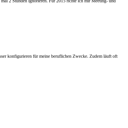
 mal 2 Stunden ignorieren. Für 2015 richte ich mir Meeting- und
er konfigurieren für meine beruflichen Zwecke. Zudem läuft oft