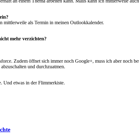
erhaft an einem Thema arbeiten kann. Mails kann ich mittlerweile auch
ein?
n mittlerweile als Termin in meinen Outlookkalender.
nicht mehr verzichten?
orce. Zudem öffnet sich immer noch Google+, muss ich aber noch bess
al abzuschalten und durchzuatmen.
 Und etwas in der Flimmerkiste.
chte