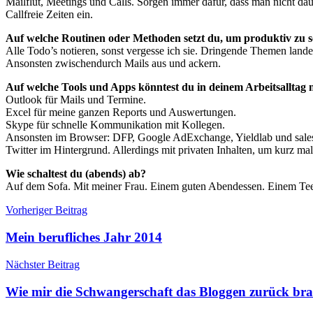
Mailflut, Meetings und Calls. Sorgen immer dafür, dass man nicht dau
Callfreie Zeiten ein.
Auf welche Routinen oder Methoden setzt du, um produktiv zu s
Alle Todo’s notieren, sonst vergesse ich sie. Dringende Themen lande
Ansonsten zwischendurch Mails aus und ackern.
Auf welche Tools und Apps könntest du in deinem Arbeitsalltag 
Outlook für Mails und Termine.
Excel für meine ganzen Reports und Auswertungen.
Skype für schnelle Kommunikation mit Kollegen.
Ansonsten im Browser: DFP, Google AdExchange, Yieldlab und salesf
Twitter im Hintergrund. Allerdings mit privaten Inhalten, um kurz m
Wie schaltest du (abends) ab?
Auf dem Sofa. Mit meiner Frau. Einem guten Abendessen. Einem Tee.
Beitragsnavigation
Vorheriger Beitrag
Mein berufliches Jahr 2014
Nächster Beitrag
Wie mir die Schwangerschaft das Bloggen zurück bra