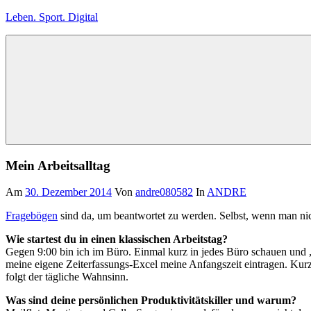
Zum
Leben. Sport. Digital
Inhalt
springen
Leben.
Sport.
Digital
Mein Arbeitsalltag
Am
30. Dezember 2014
Von
andre080582
In
ANDRE
Fragebögen
sind da, um beantwortet zu werden. Selbst, wenn man ni
Wie startest du in einen klassischen Arbeitstag?
Gegen 9:00 bin ich im Büro. Einmal kurz in jedes Büro schauen und „M
meine eigene Zeiterfassungs-Excel meine Anfangszeit eintragen. Kurz
folgt der tägliche Wahnsinn.
Was sind deine persönlichen Produktivitätskiller und warum?