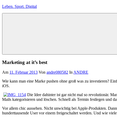
Zum
Leben. Sport. Digital
Inhalt
springen
Leben.
Sport.
Digital
Marketing at it’s best
Am
11. Februar 2013
Von
andre080582
In
ANDRE
Wie kann man eine Marke pushen ohne groß was zu investieren? Einfa
iOS.
Die Idee dahinter ist gar nicht mal so revolutionär. 
Mails kategorisieren und löschen. Schnell als Termin festlegen und da
Vor allem chic aussehen. Nicht unwichtig bei Apple-Produkten. Dann 
hunderttausende User vor einem freigeschaltet werden. Und wie viele