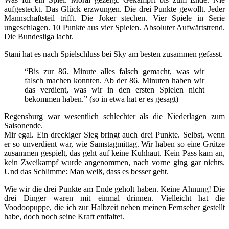
aufgesteckt. Das Glück erzwungen. Die drei Punkte gewollt. Jeder
Mannschaftsteil trifft. Die Joker stechen. Vier Spiele in Serie
ungeschlagen. 10 Punkte aus vier Spielen. Absoluter Aufwärtstrend.
Die Bundesliga lacht.
Stani hat es nach Spielschluss bei Sky am besten zusammen gefasst.
“Bis zur 86. Minute alles falsch gemacht, was wir
falsch machen konnten. Ab der 86. Minuten haben wir
das verdient, was wir in den ersten Spielen nicht
bekommen haben.” (so in etwa hat er es gesagt)
Regensburg war wesentlich schlechter als die Niederlagen zum
Saisonende.
Mir egal. Ein dreckiger Sieg bringt auch drei Punkte. Selbst, wenn
er so unverdient war, wie Samstagmittag. Wir haben so eine Grütze
zusammen gespielt, das geht auf keine Kuhhaut. Kein Pass kam an,
kein Zweikampf wurde angenommen, nach vorne ging gar nichts.
Und das Schlimme: Man weiß, dass es besser geht.
Wie wir die drei Punkte am Ende geholt haben. Keine Ahnung! Die
drei Dinger waren mit einmal drinnen. Vielleicht hat die
Voodoopuppe, die ich zur Halbzeit neben meinen Fernseher gestellt
habe, doch noch seine Kraft entfaltet.