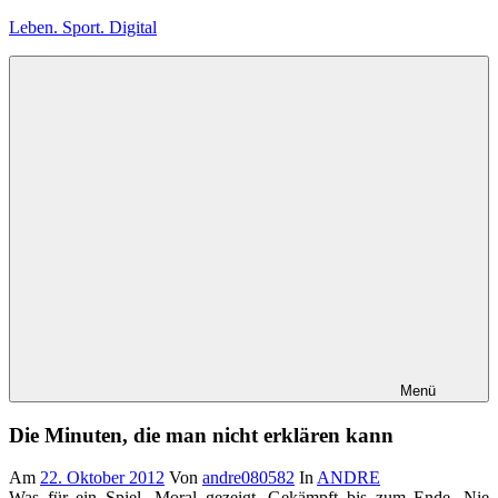
Zum
Leben. Sport. Digital
Inhalt
springen
Leben.
Sport.
Digital
Menü
Die Minuten, die man nicht erklären kann
Am
22. Oktober 2012
Von
andre080582
In
ANDRE
Was für ein Spiel. Moral gezeigt. Gekämpft bis zum Ende. Nie