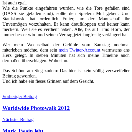
Ist auch egal.
Wie die Punkte eingefahren wurden, wie die Tore gefallen sind
(DASS sie gefallen sind), sollte den Spielern Mut geben. Und
Stanislawski hat ordentlich Futter, um der Mannschaft ihr
Unvermögen vorzuhalten. Er kann draufkloppen und keiner kann
meckern. Weil sie es verdient haben. Alle, bis auf Timo Horn, der
immer besser wird und seinen Vertrag jetzt langfristig verlängert hat.
Wer mein Wechselbad der Gefühle vom Samstag nochmal
miterleben möchte, dem sein
mein Twitter-Account
wärmstens ans
Herz gelegt. In sieben Minuten hat sich meine Timeline auch
dermaßen überschlagen. Wahnsinn.
Das Schöne am Sieg zudem: Das hier ist kein völlig verzweifelter
Beitrag geworden.
Und ich habe ein fieses Grinsen auf dem Gesicht.
Beitragsnavigation
Vorheriger Beitrag
Worldwide Photowalk 2012
Nächster Beitrag
Mark Twain lebt