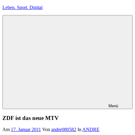
Zum
Leben. Sport. Digital
Inhalt
springen
Leben.
Sport.
Digital
Menü
ZDF ist das neue MTV
Am
17. Januar 2011
Von
andre080582
In
ANDRE