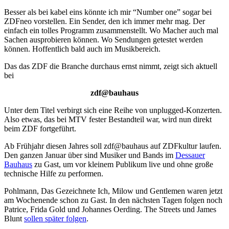
Besser als bei kabel eins könnte ich mir “Number one” sogar bei
ZDFneo vorstellen. Ein Sender, den ich immer mehr mag. Der
einfach ein tolles Programm zusammenstellt. Wo Macher auch mal
Sachen ausprobieren können. Wo Sendungen getestet werden
können. Hoffentlich bald auch im Musikbereich.
Das das ZDF die Branche durchaus ernst nimmt, zeigt sich aktuell
bei
zdf@bauhaus
Unter dem Titel verbirgt sich eine Reihe von unplugged-Konzerten.
Also etwas, das bei MTV fester Bestandteil war, wird nun direkt
beim ZDF fortgeführt.
Ab Frühjahr diesen Jahres soll zdf@bauhaus auf ZDFkultur laufen.
Den ganzen Januar über sind Musiker und Bands im
Dessauer
Bauhaus
zu Gast, um vor kleinem Publikum live und ohne große
technische Hilfe zu performen.
Pohlmann, Das Gezeichnete Ich, Milow und Gentlemen waren jetzt
am Wochenende schon zu Gast. In den nächsten Tagen folgen noch
Patrice, Frida Gold und Johannes Oerding. The Streets und James
Blunt
sollen später folgen
.