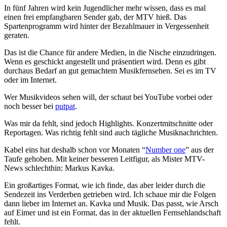
In fünf Jahren wird kein Jugendlicher mehr wissen, dass es mal
einen frei empfangbaren Sender gab, der MTV hieß. Das
Spartenprogramm wird hinter der Bezahlmauer in Vergessenheit
geraten.
Das ist die Chance für andere Medien, in die Nische einzudringen.
Wenn es geschickt angestellt und präsentiert wird. Denn es gibt
durchaus Bedarf an gut gemachtem Musikfernsehen. Sei es im TV
oder im Internet.
Wer Musikvideos sehen will, der schaut bei YouTube vorbei oder
noch besser bei
putpat
.
Was mir da fehlt, sind jedoch Highlights. Konzertmitschnitte oder
Reportagen. Was richtig fehlt sind auch tägliche Musiknachrichten.
Kabel eins hat deshalb schon vor Monaten “
Number one
” aus der
Taufe gehoben. Mit keiner besseren Leitfigur, als Mister MTV-
News schlechthin: Markus Kavka.
Ein großartiges Format, wie ich finde, das aber leider durch die
Sendezeit ins Verderben getrieben wird. Ich schaue mir die Folgen
dann lieber im Internet an. Kavka und Musik. Das passt, wie Arsch
auf Eimer und ist ein Format, das in der aktuellen Fernsehlandschaft
fehlt.