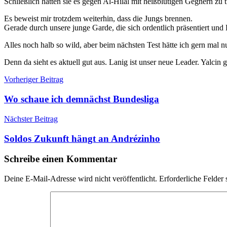
Schließlich hatten sie es gegen Al-Hilal mit heißblütigen Gegnern zu 
Es beweist mir trotzdem weiterhin, dass die Jungs brennen.
Gerade durch unsere junge Garde, die sich ordentlich präsentiert un
Alles noch halb so wild, aber beim nächsten Test hätte ich gern mal 
Denn da sieht es aktuell gut aus. Lanig ist unser neue Leader. Yalcin g
Beitragsnavigation
Vorheriger Beitrag
Wo schaue ich demnächst Bundesliga
Nächster Beitrag
Soldos Zukunft hängt an Andrézinho
Schreibe einen Kommentar
Deine E-Mail-Adresse wird nicht veröffentlicht.
Erforderliche Felder 