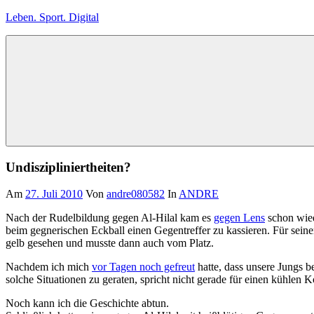
Zum
Leben. Sport. Digital
Inhalt
springen
Leben.
Sport.
Digital
Undiszipliniertheiten?
Am
27. Juli 2010
Von
andre080582
In
ANDRE
Nach der Rudelbildung gegen Al-Hilal kam es
gegen Lens
schon wied
beim gegnerischen Eckball einen Gegentreffer zu kassieren. Für sein
gelb gesehen und musste dann auch vom Platz.
Nachdem ich mich
vor Tagen noch gefreut
hatte, dass unsere Jungs b
solche Situationen zu geraten, spricht nicht gerade für einen kühlen K
Noch kann ich die Geschichte abtun.