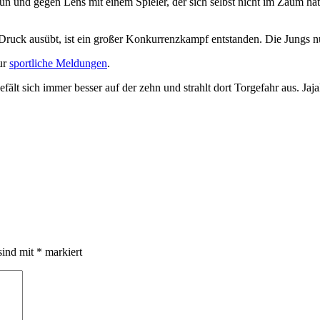
tun und gegen Lens mit einem Spieler, der sich selbst nicht im Zaum ha
d Druck ausübt, ist ein großer Konkurrenzkampf entstanden. Die Jungs
nur
sportliche Meldungen
.
efält sich immer besser auf der zehn und strahlt dort Torgefahr aus. Jaja
sind mit
*
markiert