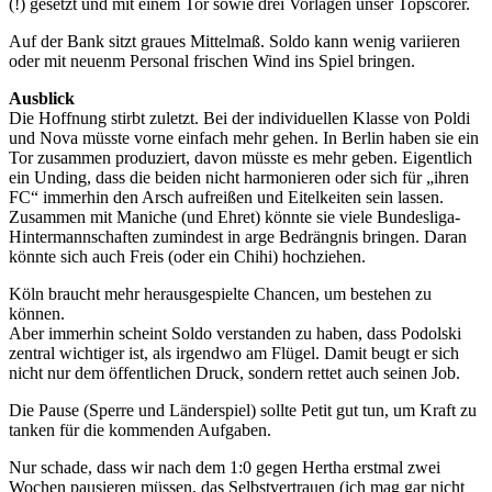
(!) gesetzt und mit einem Tor sowie drei Vorlagen unser Topscorer.
Auf der Bank sitzt graues Mittelmaß. Soldo kann wenig variieren
oder mit neuenm Personal frischen Wind ins Spiel bringen.
Ausblick
Die Hoffnung stirbt zuletzt. Bei der individuellen Klasse von Poldi
und Nova müsste vorne einfach mehr gehen. In Berlin haben sie ein
Tor zusammen produziert, davon müsste es mehr geben. Eigentlich
ein Unding, dass die beiden nicht harmonieren oder sich für „ihren
FC“ immerhin den Arsch aufreißen und Eitelkeiten sein lassen.
Zusammen mit Maniche (und Ehret) könnte sie viele Bundesliga-
Hintermannschaften zumindest in arge Bedrängnis bringen. Daran
könnte sich auch Freis (oder ein Chihi) hochziehen.
Köln braucht mehr herausgespielte Chancen, um bestehen zu
können.
Aber immerhin scheint Soldo verstanden zu haben, dass Podolski
zentral wichtiger ist, als irgendwo am Flügel. Damit beugt er sich
nicht nur dem öffentlichen Druck, sondern rettet auch seinen Job.
Die Pause (Sperre und Länderspiel) sollte Petit gut tun, um Kraft zu
tanken für die kommenden Aufgaben.
Nur schade, dass wir nach dem 1:0 gegen Hertha erstmal zwei
Wochen pausieren müssen, das Selbstvertrauen (ich mag gar nicht