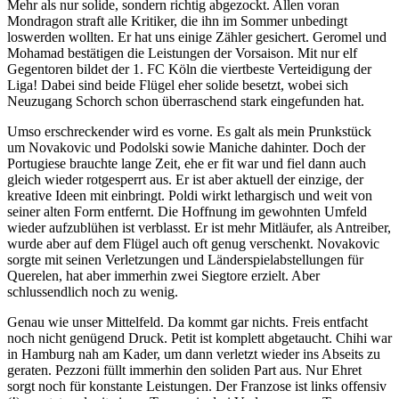
Mehr als nur solide, sondern richtig abgezockt. Allen voran
Mondragon straft alle Kritiker, die ihn im Sommer unbedingt
loswerden wollten. Er hat uns einige Zähler gesichert. Geromel und
Mohamad bestätigen die Leistungen der Vorsaison. Mit nur elf
Gegentoren bildet der 1. FC Köln die viertbeste Verteidigung der
Liga! Dabei sind beide Flügel eher solide besetzt, wobei sich
Neuzugang Schorch schon überraschend stark eingefunden hat.
Umso erschreckender wird es vorne. Es galt als mein Prunkstück
um Novakovic und Podolski sowie Maniche dahinter. Doch der
Portugiese brauchte lange Zeit, ehe er fit war und fiel dann auch
gleich wieder rotgesperrt aus. Er ist aber aktuell der einzige, der
kreative Ideen mit einbringt. Poldi wirkt lethargisch und weit von
seiner alten Form entfernt. Die Hoffnung im gewohnten Umfeld
wieder aufzublühen ist verblasst. Er ist mehr Mitläufer, als Antreiber,
wurde aber auf dem Flügel auch oft genug verschenkt. Novakovic
sorgte mit seinen Verletzungen und Länderspielabstellungen für
Querelen, hat aber immerhin zwei Siegtore erzielt. Aber
schlussendlich noch zu wenig.
Genau wie unser Mittelfeld. Da kommt gar nichts. Freis entfacht
noch nicht genügend Druck. Petit ist komplett abgetaucht. Chihi war
in Hamburg nah am Kader, um dann verletzt wieder ins Abseits zu
geraten. Pezzoni füllt immerhin den soliden Part aus. Nur Ehret
sorgt noch für konstante Leistungen. Der Franzose ist links offensiv