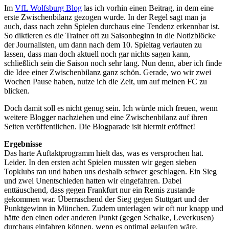
Im
VfL Wolfsburg Blog
las ich vorhin einen Beitrag, in dem eine
erste Zwischenbilanz gezogen wurde. In der Regel sagt man ja
auch, dass nach zehn Spielen durchaus eine Tendenz erkennbar ist.
So diktieren es die Trainer oft zu Saisonbeginn in die Notizblöcke
der Journalisten, um dann nach dem 10. Spieltag verlauten zu
lassen, dass man doch aktuell noch gar nichts sagen kann,
schließlich sein die Saison noch sehr lang. Nun denn, aber ich finde
die Idee einer Zwischenbilanz ganz schön. Gerade, wo wir zwei
Wochen Pause haben, nutze ich die Zeit, um auf meinen FC zu
blicken.
Doch damit soll es nicht genug sein. Ich würde mich freuen, wenn
weitere Blogger nachziehen und eine Zwischenbilanz auf ihren
Seiten veröffentlichen. Die Blogparade isit hiermit eröffnet!
Ergebnisse
Das harte Auftaktprogramm hielt das, was es versprochen hat.
Leider. In den ersten acht Spielen mussten wir gegen sieben
Topklubs ran und haben uns deshalb schwer geschlagen. Ein Sieg
und zwei Unentschieden hatten wir eingefahren. Dabei
enttäuschend, dass gegen Frankfurt nur ein Remis zustande
gekommen war. Überraschend der Sieg gegen Stuttgart und der
Punktgewinn in München. Zudem unterlagen wir oft nur knapp und
hätte den einen oder anderen Punkt (gegen Schalke, Leverkusen)
durchaus einfahren können, wenn es optimal gelaufen wäre.