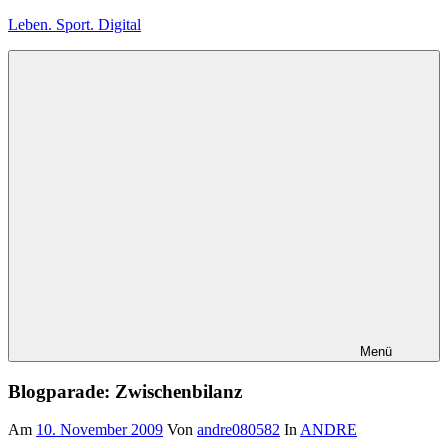
Zum
Leben. Sport. Digital
Inhalt
springen
Leben.
Sport.
Digital
Menü
Blogparade: Zwischenbilanz
Am
10. November 2009
Von
andre080582
In
ANDRE