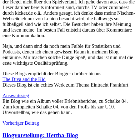
der Regel nicht über den Spielverlauf. Ich gehe davon aus, dass die
Leser darüber bereits informiert sind, durchs TV oder zumindest
durch kicker.de o.ä.. Anders gesagt, ich denke dass meine Nischen-
Webseite eh nur von Leuten besucht wird, die halbwegs so
fußballgeil sind wie ich selbst. Die Besucher haben ihre Meinung
und lesen meine. Im besten Fall entsteht daraus über Kommentare
eine Kommunikation.
Naja, und dann sind da noch mein Faible für Statistiken und
Podcasts, denen ich einen gewissen Raum in meinem Blog
einräume. Mir machen solche Dinge Spaß, und das ist nun mal die
erste wichtigste Qualitätsprüfung.
Diese Blogs empfiehlt der Blogger darüber hinaus
The Diva and the Kid
Dieses Blog ist ein echtes Werk zum Thema Eintracht Frankfurt
Auswärtssieg
Ein Blog wie ein Album voller Erlebnisberichte, zu Schalke 04.
Zum kompletten Schalke 04, von den Profis bis zur U10.
Unvorstellbar, wie das gehen kann.
Beitragsnavigation
Vorheriger Beitrag
Blogvorstellung: Hertha-Blog