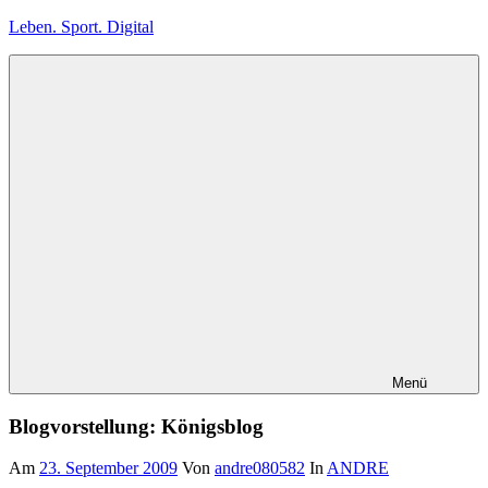
Zum
Leben. Sport. Digital
Inhalt
springen
Leben.
Sport.
Digital
Menü
Blogvorstellung: Königsblog
Am
23. September 2009
Von
andre080582
In
ANDRE