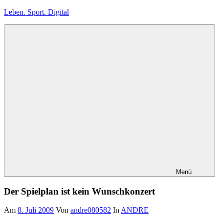
Zum
Leben. Sport. Digital
Inhalt
springen
Leben.
Sport.
Digital
Menü
Der Spielplan ist kein Wunschkonzert
Am
8. Juli 2009
Von
andre080582
In
ANDRE