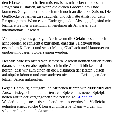
den Klassenerhalt schaffen müssen, ist es mir lieber mit diesem
Programm zu starten, als wenn die dicken Brocken am Ende
kommen. Zu genau erinnere ich mich noch an die letzte Saison. Die
Geißböcke begannen zu straucheln und ich hatte Angst vor dem
Restprogramm. Wenn es am Ende gegen den Abstieg geht, sind mir
leichtere Gegner wesentlich angenehmer als Anwärter aufs
internationale Geschäft.
Von daher passt es ganz gut. Auch wenn die Gefahr besteht nach
acht Spielen so schlecht dazustehen, dass das Selbstvertrauen
erstmal im Keller ist und selbst Mainz, Gladbach und Hannover zu
unüberwindbaren Stolpersteinen werden.
Deshalb halte ich nichts von Jammern. Ändern können wir eh nichts
daran, stattdessen aber optimistisch in die Zukunft blicken und
hoffen, dass wir zum einen an die Leistungen der letzten Saison
anknüpfen können und zum anderen nicht an die Leistungen der
letzten Saison anknüpfen.
Gegen Hamburg, Stuttgart und München fuhren wir 2008/2009 drei
Auswärtssiege ein. In den ersten acht Spielen des neuen Spielplans
holten wir in der vergangenen Spielzeit stolze
14 Zähler
.
Wiederholung unrealistisch, aber durchaus erwünscht. Vielleicht
gelingen erneut solche Überraschungssiege. Dann würden wir
schon recht ordentlich da stehen.