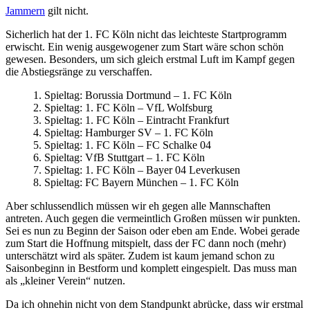
Jammern
gilt nicht.
Sicherlich hat der 1. FC Köln nicht das leichteste Startprogramm
erwischt. Ein wenig ausgewogener zum Start wäre schon schön
gewesen. Besonders, um sich gleich erstmal Luft im Kampf gegen
die Abstiegsränge zu verschaffen.
1. Spieltag: Borussia Dortmund – 1. FC Köln
2. Spieltag: 1. FC Köln – VfL Wolfsburg
3. Spieltag: 1. FC Köln – Eintracht Frankfurt
4. Spieltag: Hamburger SV – 1. FC Köln
5. Spieltag: 1. FC Köln – FC Schalke 04
6. Spieltag: VfB Stuttgart – 1. FC Köln
7. Spieltag: 1. FC Köln – Bayer 04 Leverkusen
8. Spieltag: FC Bayern München – 1. FC Köln
Aber schlussendlich müssen wir eh gegen alle Mannschaften
antreten. Auch gegen die vermeintlich Großen müssen wir punkten.
Sei es nun zu Beginn der Saison oder eben am Ende. Wobei gerade
zum Start die Hoffnung mitspielt, dass der FC dann noch (mehr)
unterschätzt wird als später. Zudem ist kaum jemand schon zu
Saisonbeginn in Bestform und komplett eingespielt. Das muss man
als „kleiner Verein“ nutzen.
Da ich ohnehin nicht von dem Standpunkt abrücke, dass wir erstmal