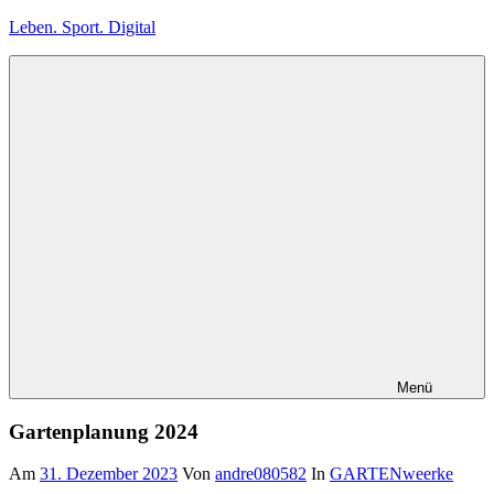
Zum
Leben. Sport. Digital
Inhalt
springen
Leben.
Sport.
Digital
Menü
Gartenplanung 2024
Am
31. Dezember 2023
Von
andre080582
In
GARTENweerke