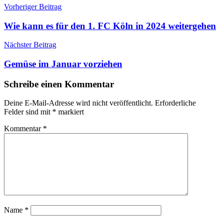
Beitragsnavigation
Schlagwörter:
Vorheriger Beitrag
Anbau
,
Garten
,
Wie kann es für den 1. FC Köln in 2024 weitergehen
Gemüse
,
Obst
,
Nächster Beitrag
Planung
Gemüse im Januar vorziehen
Schreibe einen Kommentar
Deine E-Mail-Adresse wird nicht veröffentlicht.
Erforderliche
Felder sind mit
*
markiert
Kommentar
*
Name
*