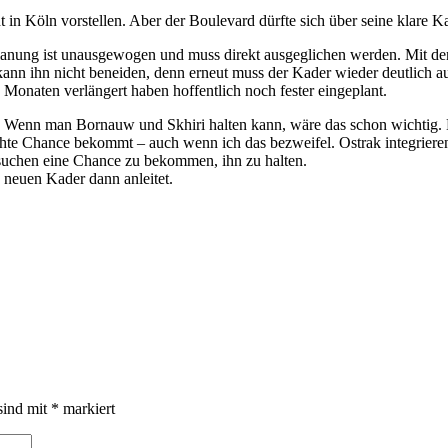
ht in Köln vorstellen. Aber der Boulevard dürfte sich über seine klare
lanung ist unausgewogen und muss direkt ausgeglichen werden. Mit d
n ihn nicht beneiden, denn erneut muss der Kader wieder deutlich au
n Monaten verlängert haben hoffentlich noch fester eingeplant.
 Wenn man Bornauw und Skhiri halten kann, wäre das schon wichtig. N
te Chance bekommt – auch wenn ich das bezweifel. Ostrak integrieren 
rsuchen eine Chance zu bekommen, ihn zu halten.
n neuen Kader dann anleitet.
sind mit
*
markiert