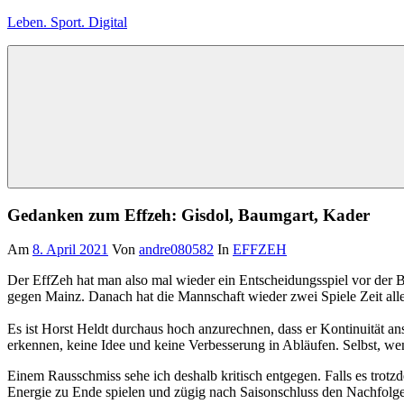
Zum
Leben. Sport. Digital
Inhalt
springen
Leben.
Sport.
Digital
Gedanken zum Effzeh: Gisdol, Baumgart, Kader
Am
8. April 2021
Von
andre080582
In
EFFZEH
Der EffZeh hat man also mal wieder ein Entscheidungsspiel vor der Br
gegen Mainz. Danach hat die Mannschaft wieder zwei Spiele Zeit all
Es ist Horst Heldt durchaus hoch anzurechnen, dass er Kontinuität a
erkennen, keine Idee und keine Verbesserung in Abläufen. Selbst, wen
Einem Rausschmiss sehe ich deshalb kritisch entgegen. Falls es trotz
Energie zu Ende spielen und zügig nach Saisonschluss den Nachfolger