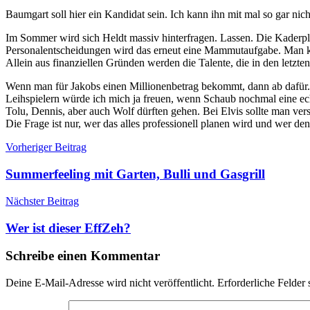
Baumgart soll hier ein Kandidat sein. Ich kann ihn mit mal so gar nic
Im Sommer wird sich Heldt massiv hinterfragen. Lassen. Die Kaderp
Personalentscheidungen wird das erneut eine Mammutaufgabe. Man kan
Allein aus finanziellen Gründen werden die Talente, die in den letzte
Wenn man für Jakobs einen Millionenbetrag bekommt, dann ab dafür.
Leihspielern würde ich mich ja freuen, wenn Schaub nochmal eine ech
Tolu, Dennis, aber auch Wolf dürften gehen. Bei Elvis sollte man ve
Die Frage ist nur, wer das alles professionell planen wird und wer de
Beitragsnavigation
Schlagwörter:
Vorheriger Beitrag
1.
FC
Summerfeeling mit Garten, Bulli und Gasgrill
Köln
,
baumgart
,
Nächster Beitrag
Gisdol
Wer ist dieser EffZeh?
Schreibe einen Kommentar
Deine E-Mail-Adresse wird nicht veröffentlicht.
Erforderliche Felder 