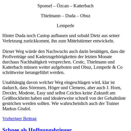
Sponsel – Özcan – Katterbach
Thielmann – Duda – Obuz
Lemperle
Hinter Duda noch Castop aufbauen und sobald Dietz aus seiner
Verletzung zurückkommt, ihn zum Mittelstürmer entwickeln.
Dieser Weg würde den Nachwuchs auch darin bestätigen, dass die
Profiverträge und Kaderzugehörigkeiten der letzten Monate
durchaus Nachhaltigkeit versprechen. Cestic, Thielmann und
Katterbach müssen weiter aufgeboten und Obuz, Lemperle & Co
schrittweise herangeführt werden.
Unabhängig davon welcher Weg eingeschlagen wird, klar ist
dadurch, dass Sörensen, Höger und Clemens, aber auch J. Horn,
Drexler, Modeste, Easy und selbst Czichos keine Zukunft am
Geißbockheim haben und idealerweise schnell von der Gehaltsliste
gestrichen werden sollten. Wie wahrscheinlich auch der Trainer
Markus Gisdol.
Beitragsnavigation
Schlagwörter:
Vorheriger Beitrag
1.
FC
Schnee als Hoffnungsbringer