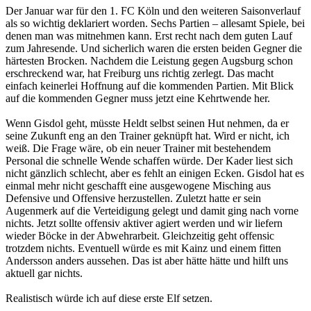
Der Januar war für den 1. FC Köln und den weiteren Saisonverlauf
als so wichtig deklariert worden. Sechs Partien – allesamt Spiele, bei
denen man was mitnehmen kann. Erst recht nach dem guten Lauf
zum Jahresende. Und sicherlich waren die ersten beiden Gegner die
härtesten Brocken. Nachdem die Leistung gegen Augsburg schon
erschreckend war, hat Freiburg uns richtig zerlegt. Das macht
einfach keinerlei Hoffnung auf die kommenden Partien. Mit Blick
auf die kommenden Gegner muss jetzt eine Kehrtwende her.
Wenn Gisdol geht, müsste Heldt selbst seinen Hut nehmen, da er
seine Zukunft eng an den Trainer geknüpft hat. Wird er nicht, ich
weiß. Die Frage wäre, ob ein neuer Trainer mit bestehendem
Personal die schnelle Wende schaffen würde. Der Kader liest sich
nicht gänzlich schlecht, aber es fehlt an einigen Ecken. Gisdol hat es
einmal mehr nicht geschafft eine ausgewogene Misching aus
Defensive und Offensive herzustellen. Zuletzt hatte er sein
Augenmerk auf die Verteidigung gelegt und damit ging nach vorne
nichts. Jetzt sollte offensiv aktiver agiert werden und wir liefern
wieder Böcke in der Abwehrarbeit. Gleichzeitig geht offensic
trotzdem nichts. Eventuell würde es mit Kainz und einem fitten
Andersson anders aussehen. Das ist aber hätte hätte und hilft uns
aktuell gar nichts.
Realistisch würde ich auf diese erste Elf setzen.