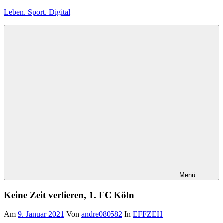
Zum
Leben. Sport. Digital
Inhalt
springen
Leben.
Sport.
Digital
Menü
Keine Zeit verlieren, 1. FC Köln
Am
9. Januar 2021
Von
andre080582
In
EFFZEH