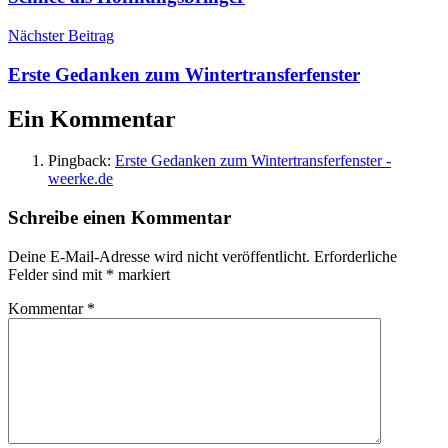
Köln
,
EffZeh
,
Nächster Beitrag
Freiburg
,
Gisdol
,
Erste Gedanken zum Wintertransferfenster
Nachwuchs
Ein Kommentar
Pingback:
Erste Gedanken zum Wintertransferfenster -
weerke.de
Schreibe einen Kommentar
Deine E-Mail-Adresse wird nicht veröffentlicht.
Erforderliche
Felder sind mit
*
markiert
Kommentar
*