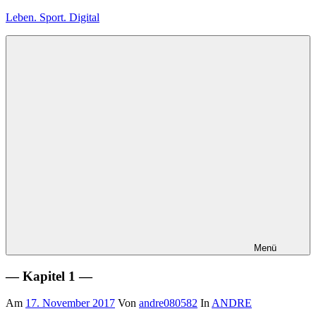
Zum
Leben. Sport. Digital
Inhalt
springen
Leben.
Sport.
Digital
Menü
— Kapitel 1 —
Am
17. November 2017
Von
andre080582
In
ANDRE