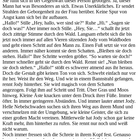
Sie fühlt sich in der Gegenwart dieser Person geborgen. Ja, dieser
Mann hat was Besonderes an sich. Etwas Unerklärliches. Er sendet
Strahlen der Geborgenheit zu der Frau herüber. Keine Spur von
Angst kann sich bei ihr aufbauen.
„Hallo!“ Stille „Hey, hallo, wer sind sie?“ Ruhe „Hi.“ „Sagen sie
doch was!“ Aber immer noch Stille. „Hey, Sie…“ schallt ihr jetzt
doch zittrige Stimme durch den Wald. Langsam erhebt sich die bis
jetzt noch immer auf allen Vieren sitzenden Jody vom Waldboden
und geht einen Schritt auf den Mann zu. Einen Fuß setzt sie vor den
anderen. Immer näher kommt sie dem Schatten. „Bleiben sie doch
stehen. Hallo!“ Ihre Schritte werden größer. “So warten sie doch!“
Immer schneller geht sie durch den Wald. Rennt sie! „Nun bleiben
sie doch stehen.“ „Hallo!“ stößt es schwerer atmend aus ihr heraus.
Doch die Gestalt gibt keinen Ton von sich. Schwebt einfach nur vor
ihr her. Weist ihr den Weg. Und wie in einem Bannstrahl gefangen,
rennt Jody hinterher. Sie wird magisch von dem Schatten
angezogen. Folgt ihm auf Schritt und Tritt. Über Gras und Moos
hinweg. Kleine Äste knacken unter dem Druck ihrer Füße. Immer
öfter. In immer geringeren Abständen. Und immer lauter atmet Jody.
Helle Nebelschwaden suchen sich ihren Weg aus ihrem Mund und
verschmelzen mit der Umgebung, wie kleine Geister, die sich zu
einer großen Macht vereinen. Mittlerweile hat Jody schon gar keine
Kraft mehr, ihm hinterher zu rufen. Sie rennt nur noch und weiß
nicht warum.
Noch immer fressen sich die Schreie in ihrem Kopf fest. Genauso