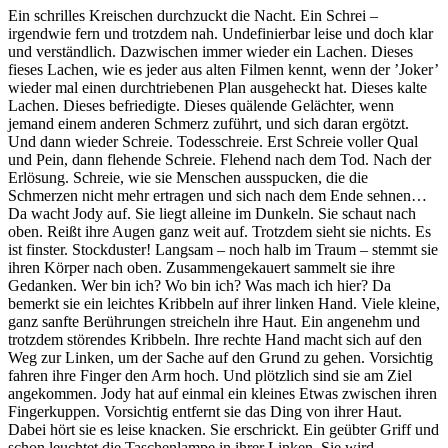
Ein schrilles Kreischen durchzuckt die Nacht. Ein Schrei –
irgendwie fern und trotzdem nah. Undefinierbar leise und doch klar
und verständlich. Dazwischen immer wieder ein Lachen. Dieses
fieses Lachen, wie es jeder aus alten Filmen kennt, wenn der ’Joker’
wieder mal einen durchtriebenen Plan ausgeheckt hat. Dieses kalte
Lachen. Dieses befriedigte. Dieses quälende Gelächter, wenn
jemand einem anderen Schmerz zuführt, und sich daran ergötzt.
Und dann wieder Schreie. Todesschreie. Erst Schreie voller Qual
und Pein, dann flehende Schreie. Flehend nach dem Tod. Nach der
Erlösung. Schreie, wie sie Menschen ausspucken, die die
Schmerzen nicht mehr ertragen und sich nach dem Ende sehnen…
Da wacht Jody auf. Sie liegt alleine im Dunkeln. Sie schaut nach
oben. Reißt ihre Augen ganz weit auf. Trotzdem sieht sie nichts. Es
ist finster. Stockduster! Langsam – noch halb im Traum – stemmt sie
ihren Körper nach oben. Zusammengekauert sammelt sie ihre
Gedanken. Wer bin ich? Wo bin ich? Was mach ich hier? Da
bemerkt sie ein leichtes Kribbeln auf ihrer linken Hand. Viele kleine,
ganz sanfte Berührungen streicheln ihre Haut. Ein angenehm und
trotzdem störendes Kribbeln. Ihre rechte Hand macht sich auf den
Weg zur Linken, um der Sache auf den Grund zu gehen. Vorsichtig
fahren ihre Finger den Arm hoch. Und plötzlich sind sie am Ziel
angekommen. Jody hat auf einmal ein kleines Etwas zwischen ihren
Fingerkuppen. Vorsichtig entfernt sie das Ding von ihrer Haut.
Dabei hört sie es leise knacken. Sie erschrickt. Ein geübter Griff und
schon leuchtet die Taschenlampe in ihrer Linken. Sie wird