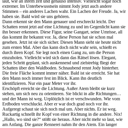
laut, wie an ihrem zelt und genauso intensiv. Vielleicht sogar noch
extremer. Im Unterbewusstsein nimmt Jody jetzt auch andere
Stimmen – ein anderes Lachen wahr. Ein Lachen der Freude. Ja, wir
haben sie. Bald wird sie uns gehören.
Dann erkennt sie den Mann genauer und erschreckt leicht. Der
Schatten rennt jetzt auf eine Lichtung zu und im Gegenlicht kann sie
ihn besser erkennen. Diese Figur, seine Gangart, seine Umrisse, all
das kommt ihr bekannt vor. Ja, diese Person hat sie schon mal
gesehen. Jetzt ist sie sich sicher. Diesen Mann sieht sie heute nicht
zum ersten Mal. Aber das kann doch nicht wahr sein, schießt es
durch ihren Kopf. Sie legt noch einen Gang zu, um die Person
einzuholen. Vielleicht wird sich dann das Rätsel lösen. Elegant,
jeden Schritt geplant, sich auskennend und zielstrebig fliegt der
Schatten über den Waldboden. Schnaubend rennt Jody hinterher.
Die freie Fläche kommt immer näher. Bald ist sie erreicht. Sie hat
den Mann noch immer fest im Blick. Kann ihn deutlich
identifizieren. Nur ein paar Meter vor ihr.
Erschöpft erreicht sie die Lichtung. Außer Atem bleibt sie kurz
stehen, um sich neu zu orientieren. Sie blickt in alle Richtungen…
und der Mann ist weg. Urplötzlich ist er verschwunden. Wie vom
Erdboden verschluckt. Aber er war doch grad noch vor ihr.
Aufgeregt schaut sie sich noch mal um. Aber nichts. Er ist weg.
Ruckartig schnellt ihr Kopf von einer Richtung in die andere. Nix!
„Hallo, wo sind sie?“ stößt sie heraus. Aber nicht mehr so laut, wie
am Anfang. Die ganze Rennerei nahm ihr den Atem. Ein langer