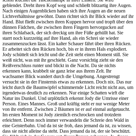
geblendet. Dreht ihren Kopf weg und schließt blitzartig ihre Augen.
Nach einigen Augenblicken haben sich ihre Augen an die neuen
Lichtverhältnisse gewöhnt. Dann richtet sich ihr Blick wieder auf ihr
Hand. Blut fließt zwischen ihren Kuppen hervor und tropft über den
dünnen Fädchen, die zwischen ihren Fingern hervorgucken auf
ihren Schlafsack, der sich dreckig um ihre Füße gehüllt hat. Sie
starrt noch kurzzeitig auf ihre Hand, als ein Schrei sie wieder
zusammenzucken lässt. Ein kalter Schauer fährt über ihren Rücken.
Er arbeitet sich den Rücken hoch, bis er in ihrem Hals explodiert.
Jody schüttelt sich leicht und die Zeit steht einen Moment still. Sie
weiß nicht, was mit ihr geschieht. Ganz vorsichtig zieht sie den
Reißverschluss runter und blickt in die Nacht. Da sie nichts
erkennen kann, krabbelt sie ganz leise aus ihrem Zelt. Ihr
wachsamer Blick wandert durch die Umgebung. Angestrengt
versucht sie in der Finsternis etwas zu erkennen. Doch nix. Das nur
leicht durch die Baumwipfel schimmernde Licht reicht nicht aus, um
irgendetwas deutlich zu erkennen. Nur einige Schatten wirft die
Natur ins Dunkel. Und urplötzlich erkennt Jody die Umrisse einer
Person. Eines Mannes. Groß und kräftig steht er nur wenige Meter
von ihr entfernt. Zwischen 2 Bäumen ist er auf einmal aufgetaucht.
Im ersten Moment ist Jody ziemlich erschrocken und trotzdem
erleichtert. Denn noch immer verwandeln die Schreie den Wald in
eine Geisterbahn. Und da ist sie froh, dass jemand da ist, zu wissen,
dass sie nicht alleine da steht. Dass jemand da ist, der sie beschützt.