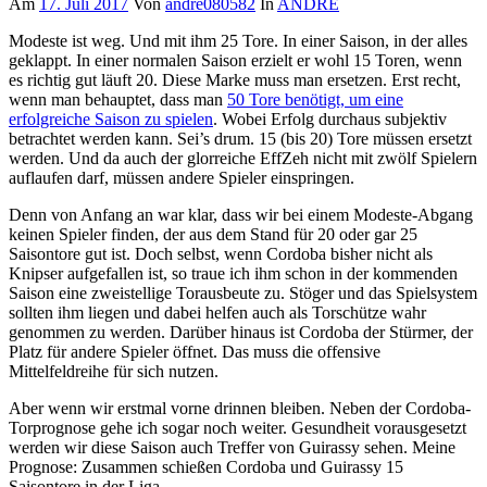
Am
17. Juli 2017
Von
andre080582
In
ANDRE
Modeste ist weg. Und mit ihm 25 Tore. In einer Saison, in der alles
geklappt. In einer normalen Saison erzielt er wohl 15 Toren, wenn
es richtig gut läuft 20. Diese Marke muss man ersetzen. Erst recht,
wenn man behauptet, dass man
50 Tore benötigt, um eine
erfolgreiche Saison zu spielen
. Wobei Erfolg durchaus subjektiv
betrachtet werden kann. Sei’s drum. 15 (bis 20) Tore müssen ersetzt
werden. Und da auch der glorreiche EffZeh nicht mit zwölf Spielern
auflaufen darf, müssen andere Spieler einspringen.
Denn von Anfang an war klar, dass wir bei einem Modeste-Abgang
keinen Spieler finden, der aus dem Stand für 20 oder gar 25
Saisontore gut ist. Doch selbst, wenn Cordoba bisher nicht als
Knipser aufgefallen ist, so traue ich ihm schon in der kommenden
Saison eine zweistellige Torausbeute zu. Stöger und das Spielsystem
sollten ihm liegen und dabei helfen auch als Torschütze wahr
genommen zu werden. Darüber hinaus ist Cordoba der Stürmer, der
Platz für andere Spieler öffnet. Das muss die offensive
Mittelfeldreihe für sich nutzen.
Aber wenn wir erstmal vorne drinnen bleiben. Neben der Cordoba-
Torprognose gehe ich sogar noch weiter. Gesundheit vorausgesetzt
werden wir diese Saison auch Treffer von Guirassy sehen. Meine
Prognose: Zusammen schießen Cordoba und Guirassy 15
Saisontore in der Liga.