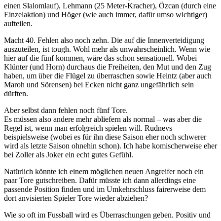
einen Slalomlauf), Lehmann (25 Meter-Kracher), Özcan (durch eine
Einzelaktion) und Höger (wie auch immer, dafür umso wichtiger)
aufteilen.
Macht 40. Fehlen also noch zehn. Die auf die Innenverteidigung
auszuteilen, ist tough. Wohl mehr als unwahrscheinlich. Wenn wie
hier auf die fünf kommen, wäre das schon sensationell. Wobei
Klünter (und Horn) durchaus die Freiheiten, den Mut und den Zug
haben, um über die Flügel zu überraschen sowie Heintz (aber auch
Maroh und Sörensen) bei Ecken nicht ganz ungefährlich sein
dürften.
Aber selbst dann fehlen noch fünf Tore.
Es müssen also andere mehr abliefern als normal – was aber die
Regel ist, wenn man erfolgreich spielen will. Rudnevs
beispielsweise (wobei es für ihn diese Saison eher noch schwerer
wird als letzte Saison ohnehin schon). Ich habe komischerweise eher
bei Zoller als Joker ein echt gutes Gefühl.
Natürlich könnte ich einem möglichen neuen Angreifer noch ein
paar Tore gutschreiben. Dafür müsste ich dann allerdings eine
passende Position finden und im Umkehrschluss fairerweise dem
dort anvisierten Spieler Tore wieder abziehen?
Wie so oft im Fussball wird es Überraschungen geben. Positiv und