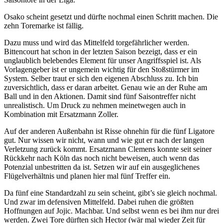
Osako scheint gesetzt und dürfte nochmal einen Schritt machen. Die
zehn Toremarke ist fällig.
Dazu muss und wird das Mittelfeld torgefährlicher werden.
Bittencourt hat schon in der letzten Saison bezeigt, dass er ein
unglaublich belebendes Element für unser Angriffsspiel ist. Als
Vorlagengeber ist er ungemein wichtig für den Stoßstürmer im
System. Selber traut er sich den eigenen Abschluss zu. Ich bin
zuversichtlich, dass er daran arbeitet. Genau wie an der Ruhe am
Ball und in den Aktionen. Damit sind fünf Saisontreffer nicht
unrealistisch. Um Druck zu nehmen meinetwegen auch in
Kombination mit Ersatzmann Zoller.
Auf der anderen Außenbahn ist Risse ohnehin für die fünf Ligatore
gut. Nur wissen wir nicht, wann und wie gut er nach der langen
Verletzung zurück kommt. Ersatzmann Clemens konnte seit seiner
Rückkehr nach Köln das noch nicht beweisen, auch wenn das
Potenzial unbestritten da ist. Setzen wir auf ein ausgeglichenes
Flügelverhältnis und planen hier mal fünf Treffer ein.
Da fünf eine Standardzahl zu sein scheint, gibt’s sie gleich nochmal.
Und zwar im defensiven Mittelfeld. Dabei ruhen die größten
Hoffnungen auf Jojic. Machbar. Und selbst wenn es bei ihm nur drei
werden. Zwei Tore dürften sich Hector (wär mal wieder Zeit für