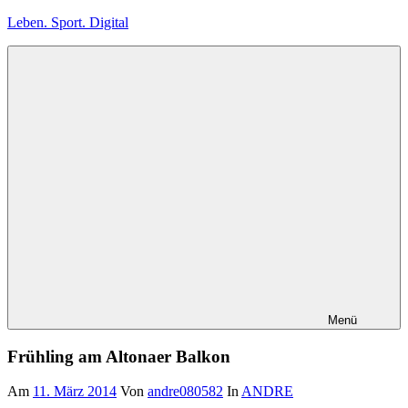
Zum
Leben. Sport. Digital
Inhalt
springen
Leben.
Sport.
Digital
Menü
Frühling am Altonaer Balkon
Am
11. März 2014
Von
andre080582
In
ANDRE