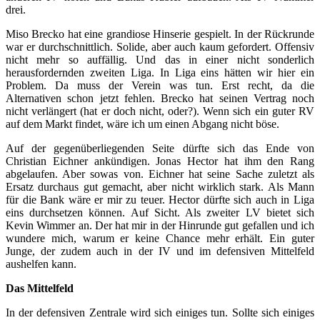
drei.
Miso Brecko hat eine grandiose Hinserie gespielt. In der Rückrunde
war er durchschnittlich. Solide, aber auch kaum gefordert. Offensiv
nicht mehr so auffällig. Und das in einer nicht sonderlich
herausfordernden zweiten Liga. In Liga eins hätten wir hier ein
Problem. Da muss der Verein was tun. Erst recht, da die
Alternativen schon jetzt fehlen. Brecko hat seinen Vertrag noch
nicht verlängert (hat er doch nicht, oder?). Wenn sich ein guter RV
auf dem Markt findet, wäre ich um einen Abgang nicht böse.
Auf der gegenüberliegenden Seite dürfte sich das Ende von
Christian Eichner ankündigen. Jonas Hector hat ihm den Rang
abgelaufen. Aber sowas von. Eichner hat seine Sache zuletzt als
Ersatz durchaus gut gemacht, aber nicht wirklich stark. Als Mann
für die Bank wäre er mir zu teuer. Hector dürfte sich auch in Liga
eins durchsetzen können. Auf Sicht. Als zweiter LV bietet sich
Kevin Wimmer an. Der hat mir in der Hinrunde gut gefallen und ich
wundere mich, warum er keine Chance mehr erhält. Ein guter
Junge, der zudem auch in der IV und im defensiven Mittelfeld
aushelfen kann.
Das Mittelfeld
In der defensiven Zentrale wird sich einiges tun. Sollte sich einiges