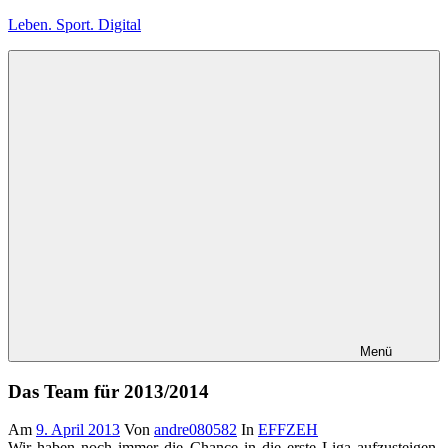
Zum
Leben. Sport. Digital
Inhalt
springen
Leben.
Sport.
Digital
Menü
Das Team für 2013/2014
Am
9. April 2013
Von
andre080582
In
EFFZEH
Wir haben noch immer die Chance in die erste Liga aufzusteigen.