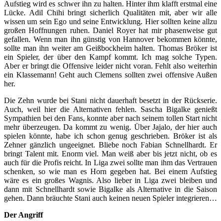
Aufstieg wird es schwer ihn zu halten. Hinter ihm klafft erstmal eine
Lücke. Adil Chihi bringt sicherlich Qualitäten mit, aber wir alle
wissen um sein Ego und seine Entwicklung. Hier sollten keine allzu
großen Hoffnungen ruhen. Daniel Royer hat mir phasenweise gut
gefallen. Wenn man ihn günstig von Hannover bekommen könnte,
sollte man ihn weiter am Geißbockheim halten. Thomas Bröker ist
ein Spieler, der über den Kampf kommt. Ich mag solche Typen.
Aber er bringt die Offensive leider nicht voran. Fehlt also weiterhin
ein Klassemann! Geht auch Clemens sollten zwei offensive Außen
her.
Die Zehn wurde bei Stani nicht dauerhaft besetzt in der Rückserie.
Auch, weil hier die Alternativen fehlen. Sascha Bigalke genießt
Sympathien bei den Fans, konnte aber nach seinem tollen Start nicht
mehr überzeugen. Da kommt zu wenig. Über Jajalo, der hier auch
spielen könnte, habe ich schon genug geschrieben. Bröker ist als
Zehner gänzlich ungeeignet. Bliebe noch Fabian Schnellhardt. Er
bringt Talent mit. Enorm viel. Man weiß aber bis jetzt nicht, ob es
auch für die Profis reicht. In Liga zwei sollte man ihm das Vertrauen
schenken, so wie man es Horn gegeben hat. Bei einem Aufstieg
wäre es ein großes Wagnis. Also lieber in Liga zwei bleiben und
dann mit Schnellhardt sowie Bigalke als Alternative in die Saison
gehen. Dann bräuchte Stani auch keinen neuen Spieler integrieren…
Der Angriff