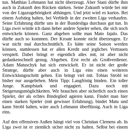
tun. Matthias Lehmann hat nicht überzeugt. Aber Stani dürfte ihm
auch in Zukunft den Rücken stärken. Seine Zukunft würde bei mir
von der Ligazugehörigkeit abhängen. Und jetzt wird es kurios. Bei
einem Aufstieg halten, bei Verbleib in der zweiten Liga verkaufen.
Seine Erfahrung dürfte uns in der Bundesliga durchaus gut tun. In
Liga zwei würde ich dann lieber andere Spieler sehen, die sich noch
entwickeln können. Ganz abgeben sollte man Mato Jajalo. Das
dürfte auch so kommen. Der Kroate konnte nicht überzeugen. Er
war nicht mal durchschnittlich. Es hätte seine Saison werden
können, stattdessen hat er allen Kredit und jegliches Vertrauen
verspielt. Dabei bringt er eigentlich alles mit, ist aber nicht
gedankenschnell genug. Abgeben. Erst recht als Großverdiener.
Adam Matuschyk hat sich entwickelt. Er ist nicht der große
Stratege, dürfte aber auch in Liga eins einen weiteren
Entwicklungsschritt gehen. Ein bringt viel mit. Tobias Strobl ist
bisher nur ausgeliehen. Mein Tipp: Langfristig binden. Ein toller
Junge. Kampfstark und engagiert. Dazu noch mit
Steigerungsmöglichkeiten. Wir brauchen aber sicherlich noch einen
Spieler, der als echtes Bindeglied agieren kann. Findet man hier
einen starken Spieler (mit gewisser Erfahrung), bindet Matu und
kann Strobl halten, wäre auch Lehmann überflüssig. Auch in Liga
eins.
Auf den offensiven Außen hängt viel von Christian Clemens ab. In
Liga zwei ist er ziemlich sicher nicht zu halten. Selbst bei einem