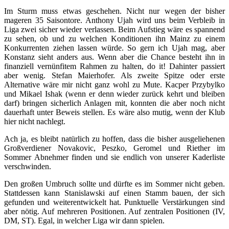
Im Sturm muss etwas geschehen. Nicht nur wegen der bisher
mageren 35 Saisontore. Anthony Ujah wird uns beim Verbleib in
Liga zwei sicher wieder verlassen. Beim Aufstieg wäre es spannend
zu sehen, ob und zu welchen Konditionen ihn Mainz zu einem
Konkurrenten ziehen lassen würde. So gern ich Ujah mag, aber
Konstanz sieht anders aus. Wenn aber die Chance besteht ihn in
finanziell vernünfitem Rahmen zu halten, do it! Dahinter passiert
aber wenig. Stefan Maierhofer. Als zweite Spitze oder erste
Alternative wäre mir nicht ganz wohl zu Mute. Kacper Przybylko
und Mikael Ishak (wenn er denn wieder zurück kehrt und bleiben
darf) bringen sicherlich Anlagen mit, konnten die aber noch nicht
dauerhaft unter Beweis stellen. Es wäre also mutig, wenn der Klub
hier nicht nachlegt.
Ach ja, es bleibt natürlich zu hoffen, dass die bisher ausgeliehenen
Großverdiener Novakovic, Peszko, Geromel und Riether im
Sommer Abnehmer finden und sie endlich von unserer Kaderliste
verschwinden.
Den großen Umbruch sollte und dürfte es im Sommer nicht geben.
Stattdessen kann Stanislawski auf einen Stamm bauen, der sich
gefunden und weiterentwickelt hat. Punktuelle Verstärkungen sind
aber nötig. Auf mehreren Positionen. Auf zentralen Positionen (IV,
DM, ST). Egal, in welcher Liga wir dann spielen.