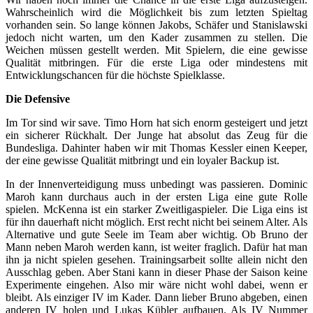
Wahrscheinlich wird die Möglichkeit bis zum letzten Spieltag
vorhanden sein. So lange können Jakobs, Schäfer und Stanislawski
jedoch nicht warten, um den Kader zusammen zu stellen. Die
Weichen müssen gestellt werden. Mit Spielern, die eine gewisse
Qualität mitbringen. Für die erste Liga oder mindestens mit
Entwicklungschancen für die höchste Spielklasse.
Die Defensive
Im Tor sind wir save. Timo Horn hat sich enorm gesteigert und jetzt
ein sicherer Rückhalt. Der Junge hat absolut das Zeug für die
Bundesliga. Dahinter haben wir mit Thomas Kessler einen Keeper,
der eine gewisse Qualität mitbringt und ein loyaler Backup ist.
In der Innenverteidigung muss unbedingt was passieren. Dominic
Maroh kann durchaus auch in der ersten Liga eine gute Rolle
spielen. McKenna ist ein starker Zweitligaspieler. Die Liga eins ist
für ihn dauerhaft nicht möglich. Erst recht nicht bei seinem Alter. Als
Alternative und gute Seele im Team aber wichtig. Ob Bruno der
Mann neben Maroh werden kann, ist weiter fraglich. Dafür hat man
ihn ja nicht spielen gesehen. Trainingsarbeit sollte allein nicht den
Ausschlag geben. Aber Stani kann in dieser Phase der Saison keine
Experimente eingehen. Also mir wäre nicht wohl dabei, wenn er
bleibt. Als einziger IV im Kader. Dann lieber Bruno abgeben, einen
anderen IV holen und Lukas Kübler aufbauen. Als IV Nummer