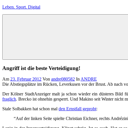
Zum
Leben. Sport. Digital
Inhalt
springen
Leben.
Sport.
Digital
Angriff ist die beste Verteidigung!
Am
23. Februar 2012
Von
andre080582
In
ANDRE
Die Abstiegsplätze im Rücken, Leverkusen vor der Brust. Ab nach vo
Der Kölner StadtAnzeiger malt ja schon wieder ein düsteres Bild 
fraglich
. Brecko ist ohnehin gesperrt. Und Makino seit Winter nicht 
Stale Solbakken hat schon mal
den Ernstfall geprobt
:
“Auf der linken Seite spielte Christian Eichner, rechts Andr