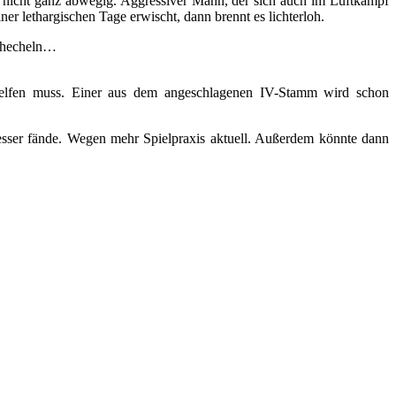
ber nicht ganz abwegig. Aggressiver Mann, der sich auch im Luftkampf
r lethargischen Tage erwischt, dann brennt es lichterloh.
erhecheln…
helfen muss. Einer aus dem angeschlagenen IV-Stamm wird schon
esser fände. Wegen mehr Spielpraxis aktuell. Außerdem könnte dann