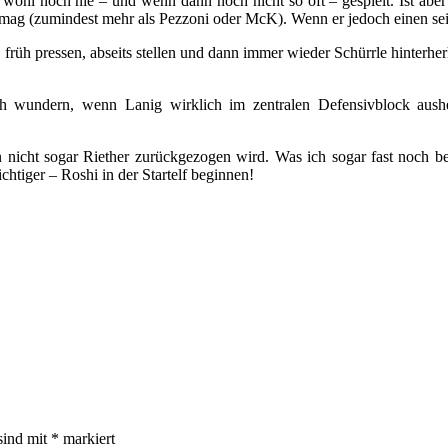
so wohl noch nie – und wenn dann noch nicht so oft – gespielt. Ist a
mag (zumindest mehr als Pezzoni oder McK). Wenn er jedoch einen seine
, früh pressen, abseits stellen und dann immer wieder Schürrle hinterh
h wundern, wenn Lanig wirklich im zentralen Defensivblock aus
 nicht sogar Riether zurückgezogen wird. Was ich sogar fast noch b
htiger – Roshi in der Startelf beginnen!
sind mit
*
markiert