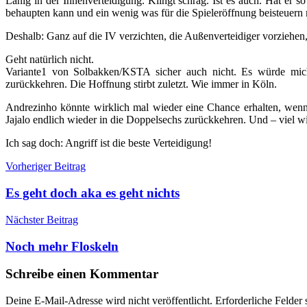
Lanig in der Innenverteidigung. Klingt schräg. Ist es auch. Hat er 
behaupten kann und ein wenig was für die Spieleröffnung beisteuern 
Deshalb: Ganz auf die IV verzichten, die Außenverteidiger vorziehen
Geht natürlich nicht.
Variante1 von Solbakken/KSTA sicher auch nicht. Es würde mic
zurückkehren. Die Hoffnung stirbt zuletzt. Wie immer in Köln.
Andrezinho könnte wirklich mal wieder eine Chance erhalten, wenn
Jajalo endlich wieder in die Doppelsechs zurückkehren. Und – viel wic
Ich sag doch: Angriff ist die beste Verteidigung!
Beitragsnavigation
Vorheriger Beitrag
Es geht doch aka es geht nichts
Nächster Beitrag
Noch mehr Floskeln
Schreibe einen Kommentar
Deine E-Mail-Adresse wird nicht veröffentlicht.
Erforderliche Felder 