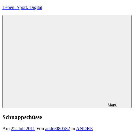
Zum
Leben. Sport. Digital
Inhalt
springen
Leben.
Sport.
Digital
Menü
Schnappschüsse
Am
25. Juli 2011
Von
andre080582
In
ANDRE