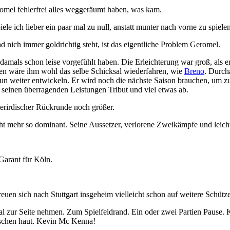
omel fehlerfrei alles weggeräumt haben, was kam.
e ich lieber ein paar mal zu null, anstatt munter nach vorne zu spielen.
ch immer goldrichtig steht, ist das eigentliche Problem Geromel.
 damals schon leise vorgefühlt haben. Die Erleichterung war groß, als e
en wäre ihm wohl das selbe Schicksal wiederfahren, wie
Breno
. Durch
n weiter entwickeln. Er wird noch die nächste Saison brauchen, um z
e seinen überragenden Leistungen Tribut und viel etwas ab.
terirdischer Rückrunde noch größer.
ht mehr so dominant. Seine Aussetzer, verlorene Zweikämpfe und leichte 
 Garant für Köln.
en sich nach Stuttgart insgeheim vielleicht schon auf weitere Schütze
al zur Seite nehmen. Zum Spielfeldrand. Ein oder zwei Partien Pause. 
ischen haut. Kevin Mc Kenna!