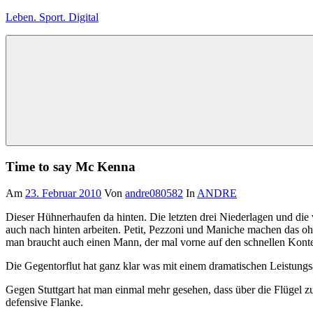
Zum
Leben. Sport. Digital
Inhalt
springen
Leben.
Sport.
Digital
Time to say Mc Kenna
Am
23. Februar 2010
Von
andre080582
In
ANDRE
Dieser Hühnerhaufen da hinten. Die letzten drei Niederlagen und die
auch nach hinten arbeiten. Petit, Pezzoni und Maniche machen das ohn
man braucht auch einen Mann, der mal vorne auf den schnellen Kontern
Die Gegentorflut hat ganz klar was mit einem dramatischen Leistungsa
Gegen Stuttgart hat man einmal mehr gesehen, dass über die Flügel zu
defensive Flanke.