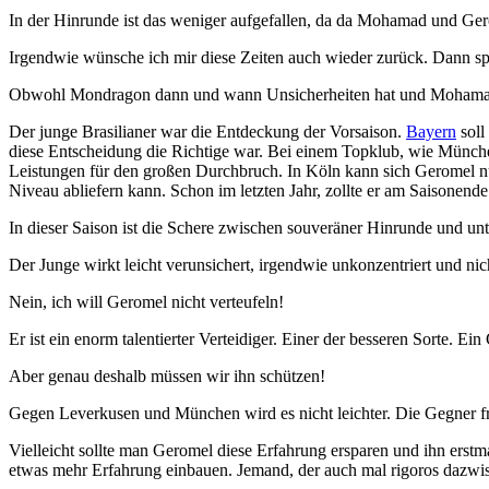
In der Hinrunde ist das weniger aufgefallen, da da Mohamad und Ger
Irgendwie wünsche ich mir diese Zeiten auch wieder zurück. Dann spiel
Obwohl Mondragon dann und wann Unsicherheiten hat und Mohamad ni
Der junge Brasilianer war die Entdeckung der Vorsaison.
Bayern
soll
diese Entscheidung die Richtige war. Bei einem Topklub, wie Münch
Leistungen für den großen Durchbruch. In Köln kann sich Geromel nu
Niveau abliefern kann. Schon im letzten Jahr, zollte er am Saisonend
In dieser Saison ist die Schere zwischen souveräner Hinrunde und un
Der Junge wirkt leicht verunsichert, irgendwie unkonzentriert und nic
Nein, ich will Geromel nicht verteufeln!
Er ist ein enorm talentierter Verteidiger. Einer der besseren Sorte. Ein
Aber genau deshalb müssen wir ihn schützen!
Gegen Leverkusen und München wird es nicht leichter. Die Gegner freu
Vielleicht sollte man Geromel diese Erfahrung ersparen und ihn erstm
etwas mehr Erfahrung einbauen. Jemand, der auch mal rigoros dazw