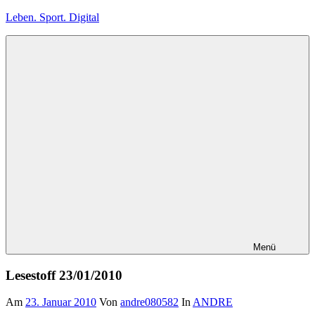
Zum
Leben. Sport. Digital
Inhalt
springen
Leben.
Sport.
Digital
Menü
Lesestoff 23/01/2010
Am
23. Januar 2010
Von
andre080582
In
ANDRE