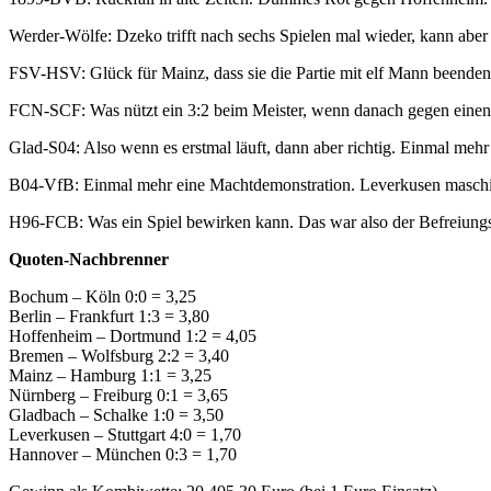
Werder-Wölfe: Dzeko trifft nach sechs Spielen mal wieder, kann aber 
FSV-HSV: Glück für Mainz, dass sie die Partie mit elf Mann beenden 
FCN-SCF: Was nützt ein 3:2 beim Meister, wenn danach gegen einen M
Glad-S04: Also wenn es erstmal läuft, dann aber richtig. Einmal meh
B04-VfB: Einmal mehr eine Machtdemonstration. Leverkusen maschier
H96-FCB: Was ein Spiel bewirken kann. Das war also der Befreiungs
Quoten-Nachbrenner
Bochum – Köln 0:0 = 3,25
Berlin – Frankfurt 1:3 = 3,80
Hoffenheim – Dortmund 1:2 = 4,05
Bremen – Wolfsburg 2:2 = 3,40
Mainz – Hamburg 1:1 = 3,25
Nürnberg – Freiburg 0:1 = 3,65
Gladbach – Schalke 1:0 = 3,50
Leverkusen – Stuttgart 4:0 = 1,70
Hannover – München 0:3 = 1,70