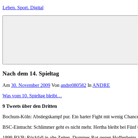
Zum
Leben. Sport. Digital
Inhalt
springen
Leben.
Sport.
Digital
Nach dem 14. Spieltag
Am
30. November 2009
Von
andre080582
In
ANDRE
Was vom 10. Spieltag bleibt…
9 Tweets über den Dritten
Bochum-Köln: Abstiegskampf pur. Ein harter Fight mit wenig Chance
BSC-Eintracht: Schlimmer geht es nicht mehr. Hertha bleibt bei Fü
1899-BVB: Rückfall in alte Zeiten. Dummes Rot gegen Hoffenheim. A