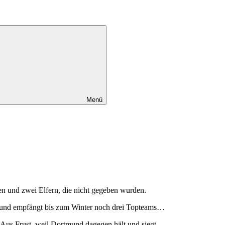
Menü
n und zwei Elfern, die nicht gegeben wurden.
nf und empfängt bis zum Winter noch drei Topteams…
us Frust, weil Dortmund dagegen hält und siegt.