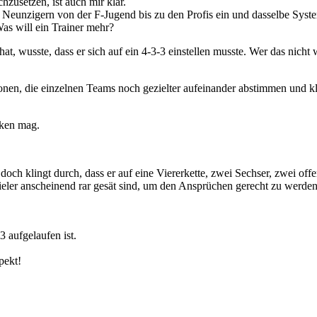
hzusetzen, ist auch mir klar.
Neunzigern von der F-Jugend bis zu den Profis ein und dasselbe System 
Was will ein Trainer mehr?
, wusste, dass er sich auf ein 4-3-3 einstellen musste. Wer das nicht 
nen, die einzelnen Teams noch gezielter aufeinander abstimmen und kl
nken mag.
r doch klingt durch, dass er auf eine Viererkette, zwei Sechser, zwei of
pieler anscheinend rar gesät sind, um den Ansprüchen gerecht zu wer
3 aufgelaufen ist.
pekt!