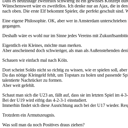
Dass es heutzutage zweifellos schwierig ist ein gewisses Konzept durc
Wünschenswert wäre es zweifellos. Ich denke nur an Ajax, die in den 
nach oben. Die erste Elf bekommt Spieler, die perfekt geschult sind. 
Eine eigene Philosophie. OK, aber wer in Amsterdam unterschrieben hat
gegangen.
Deshalb wäre es wohl nur im Sinne jedes Vereins mit Zukunftsambitio
Eigentlich ein Kleines, möchte man merken.
Aber anscheinend doch schwieriger, als man als Außenstehenden de
Schauen wir einfach mal nach Köln.
Dort scheint Soldo nicht so richtig zu wissen, wie er spielen soll, abe
Da das nötige Kleingeld fehlt, um Topstars zu holen und passende S
talentierte Nachrücker zu formen.
Aber weit gefehlt.
Schaut man sich die U23 an, fällt auf, dass sie im letzten Spiel im 4-3-
Bei der U19 wird eifrig das 4-2-3-1 einstudiert.
Immerhin findet sich diese Ausrichtung auch bei der U17 wieder. Res
Trotzdem ein Armutszeugnis.
Was soll man da noch Positives draus ziehen?