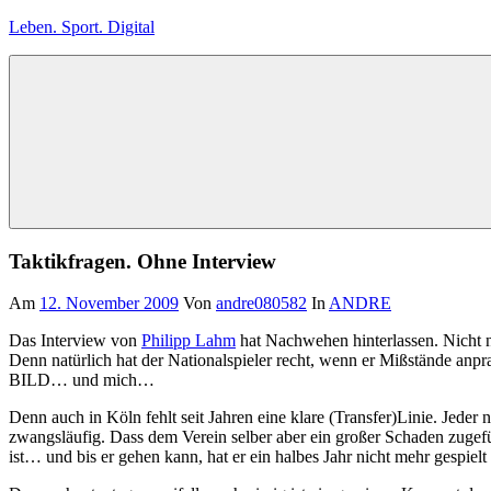
Zum
Leben. Sport. Digital
Inhalt
springen
Leben.
Sport.
Digital
Taktikfragen. Ohne Interview
Am
12. November 2009
Von
andre080582
In
ANDRE
Das Interview von
Philipp Lahm
hat Nachwehen hinterlassen. Nicht nu
Denn natürlich hat der Nationalspieler recht, wenn er Mißstände anpra
BILD… und mich…
Denn auch in Köln fehlt seit Jahren eine klare (Transfer)Linie. Jeder 
zwangsläufig. Dass dem Verein selber aber ein großer Schaden zugefüg
ist… und bis er gehen kann, hat er ein halbes Jahr nicht mehr gespiel