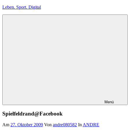
Zum
Leben. Sport. Digital
Inhalt
springen
Leben.
Sport.
Digital
Menü
Spielfeldrand@Facebook
Am
27. Oktober 2009
Von
andre080582
In
ANDRE