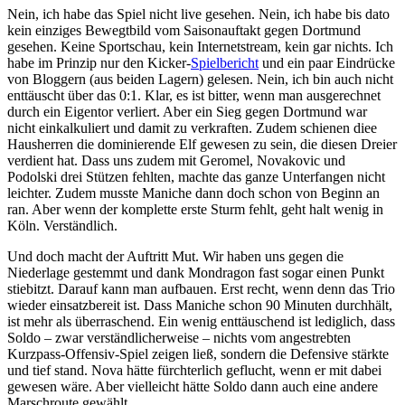
Nein, ich habe das Spiel nicht live gesehen. Nein, ich habe bis dato
kein einziges Bewegtbild vom Saisonauftakt gegen Dortmund
gesehen. Keine Sportschau, kein Internetstream, kein gar nichts. Ich
habe im Prinzip nur den Kicker-
Spielbericht
und ein paar Eindrücke
von Bloggern (aus beiden Lagern) gelesen. Nein, ich bin auch nicht
enttäuscht über das 0:1. Klar, es ist bitter, wenn man ausgerechnet
durch ein Eigentor verliert. Aber ein Sieg gegen Dortmund war
nicht einkalkuliert und damit zu verkraften. Zudem schienen diee
Hausherren die dominierende Elf gewesen zu sein, die diesen Dreier
verdient hat. Dass uns zudem mit Geromel, Novakovic und
Podolski drei Stützen fehlten, machte das ganze Unterfangen nicht
leichter. Zudem musste Maniche dann doch schon von Beginn an
ran. Aber wenn der komplette erste Sturm fehlt, geht halt wenig in
Köln. Verständlich.
Und doch macht der Auftritt Mut. Wir haben uns gegen die
Niederlage gestemmt und dank Mondragon fast sogar einen Punkt
stiebitzt. Darauf kann man aufbauen. Erst recht, wenn denn das Trio
wieder einsatzbereit ist. Dass Maniche schon 90 Minuten durchhält,
ist mehr als überraschend. Ein wenig enttäuschend ist lediglich, dass
Soldo – zwar verständlicherweise – nichts vom angestrebten
Kurzpass-Offensiv-Spiel zeigen ließ, sondern die Defensive stärkte
und tief stand. Nova hätte fürchterlich geflucht, wenn er mit dabei
gewesen wäre. Aber vielleicht hätte Soldo dann auch eine andere
Marschroute gewählt.