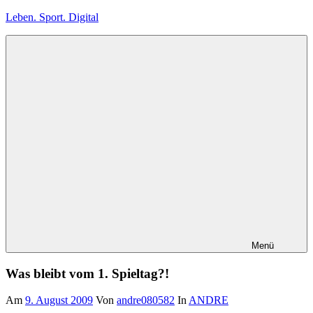
Zum
Leben. Sport. Digital
Inhalt
springen
Leben.
Sport.
Digital
Menü
Was bleibt vom 1. Spieltag?!
Am
9. August 2009
Von
andre080582
In
ANDRE