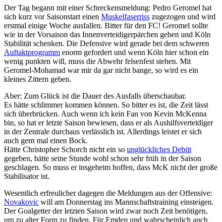
Der Tag begann mit einer Schreckensmeldung: Pedro Geromel hat
sich kurz vor Saisonstart einen
Muskelfaserriss
zugezogen und wird
erstmal einige Woche ausfallen. Bitter für den FC! Geromel sollte
wie in der Vorsaison das Innenverteidigerpärchen geben und Köln
Stabilität schenken. Die Defensive wird gerade bei dem schweren
Auftaktprogramm
enorm gefordert und wenn Köln hier schon ein
wenig punkten will, muss die Abwehr felsenfest stehen. Mit
Geromel-Mohamad war mir da gar nicht bange, so wird es ein
kleines Zittern geben.
Aber: Zum Glück ist die Dauer des Ausfalls überschaubar.
Es hätte schlimmer kommen können. So bitter es ist, die Zeit lässt
sich überbrücken. Auch wenn ich kein Fan von Kevin McKenna
bin, so hat er letzte Saison bewiesen, dass er als Aushilfsverteidiger
in der Zentrale durchaus verlässlich ist. Allerdings leistet er sich
auch gern mal einen Bock.
Hätte Christopher Schorch nicht ein so
unglückliches Debüt
gegeben, hätte seine Stunde wohl schon sehr früh in der Saison
geschlagen. So muss er insgeheim hoffen, dass McK nicht der große
Stabilisator ist.
Wesentlich erfreulicher dagegen die Meldungen aus der Offensive:
Novakovic
will am Donnerstag ins Mannschaftstraining einsteigen.
Der Goalgetter der letzten Saison wird zwar noch Zeit benötigen,
um zu alter Form zu finden. Für Emden und wahrscheinlich auch