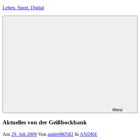
Zum
Leben. Sport. Digital
Inhalt
springen
Leben.
Sport.
Digital
Menü
Aktuelles von der Geißbockbank
Am
29. Juli 2009
Von
andre080582
In
ANDRE