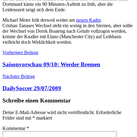
Dortmund käme ein 90 Minuten-Auftritt zu früh, aber die
Leidenszeit neigt sich dem Ende.
Michael Meier feilt derweil weiter am
neuen Kader
.
Cristian Tanases Wechsel steht ein wenig in den Sternen, aber sollte
der Wechsel von Derek Boateng nach Getafe vollzogen werden,
könnte der Knaller mit Elano (Manchester City) auf Leihbasis
vielleicht doch Wirklichkeit werden.
Beitragsnavigation
Vorheriger Beitrag
Saisonvorschau 09/10: Werder Bremen
Nächster Beitrag
DailySoccer 29/07/2009
Schreibe einen Kommentar
Deine E-Mail-Adresse wird nicht veröffentlicht.
Erforderliche
Felder sind mit
*
markiert
Kommentar
*