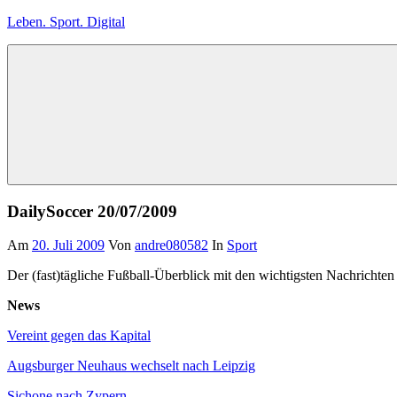
Zum
Leben. Sport. Digital
Inhalt
springen
Leben.
Sport.
Digital
DailySoccer 20/07/2009
Am
20. Juli 2009
Von
andre080582
In
Sport
Der (fast)tägliche Fußball-Überblick mit den wichtigsten Nachrichten
News
Vereint gegen das Kapital
Augsburger Neuhaus wechselt nach Leipzig
Sichone nach Zypern