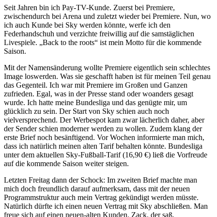
Seit Jahren bin ich Pay-TV-Kunde. Zuerst bei Premiere,
zwischendurch bei Arena und zuletzt wieder bei Premiere. Nun, wo
ich auch Kunde bei Sky werden könnte, werfe ich den
Federhandschuh und verzichte freiwillig auf die samstäglichen
Livespiele. „Back to the roots“ ist mein Motto für die kommende
Saison.
Mit der Namensänderung wollte Premiere eigentlich sein schlechtes
Image loswerden. Was sie geschafft haben ist für meinen Teil genau
das Gegenteil. Ich war mit Premiere im Großen und Ganzen
zufrieden. Egal, was in der Presse stand oder woanders gesagt
wurde. Ich hatte meine Bundesliga und das genügte mir, um
glücklich zu sein. Der Start von Sky schien auch noch
vielversprechend. Der Werbespot kam zwar lächerlich daher, aber
der Sender schien moderner werden zu wollen. Zudem klang der
erste Brief noch besänftigend. Vor Wochen informierte man mich,
dass ich natürlich meinen alten Tarif behalten könnte. Bundesliga
unter dem aktuellen Sky-Fußball-Tarif (16,90 €) ließ die Vorfreude
auf die kommende Saison weiter steigen.
Letzten Freitag dann der Schock: Im zweiten Brief machte man
mich doch freundlich darauf aufmerksam, dass mit der neuen
Programmstruktur auch mein Vertrag gekündigt werden müsste.
Natürlich dürfte ich einen neuen Vertrag mit Sky abschließen. Man
freue sich auf einen neuen-alten Kunden. Zack, der saß.