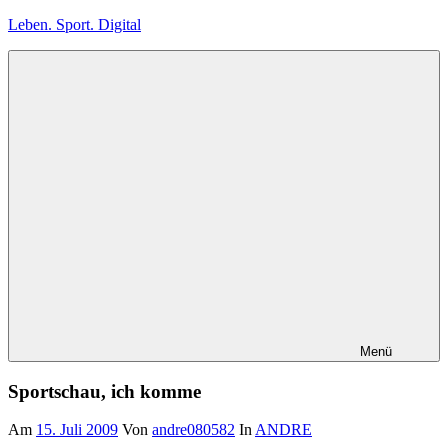
Zum
Leben. Sport. Digital
Inhalt
springen
Leben.
Sport.
Digital
Menü
Sportschau, ich komme
Am
15. Juli 2009
Von
andre080582
In
ANDRE