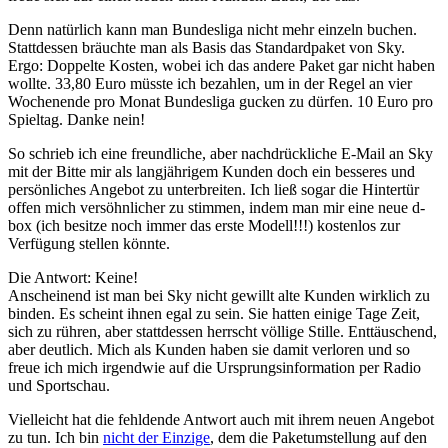
Denn natürlich kann man Bundesliga nicht mehr einzeln buchen.
Stattdessen bräuchte man als Basis das Standardpaket von Sky.
Ergo: Doppelte Kosten, wobei ich das andere Paket gar nicht haben
wollte. 33,80 Euro müsste ich bezahlen, um in der Regel an vier
Wochenende pro Monat Bundesliga gucken zu dürfen. 10 Euro pro
Spieltag. Danke nein!
So schrieb ich eine freundliche, aber nachdrückliche E-Mail an Sky
mit der Bitte mir als langjährigem Kunden doch ein besseres und
persönliches Angebot zu unterbreiten. Ich ließ sogar die Hintertür
offen mich versöhnlicher zu stimmen, indem man mir eine neue d-
box (ich besitze noch immer das erste Modell!!!) kostenlos zur
Verfügung stellen könnte.
Die Antwort: Keine!
Anscheinend ist man bei Sky nicht gewillt alte Kunden wirklich zu
binden. Es scheint ihnen egal zu sein. Sie hatten einige Tage Zeit,
sich zu rühren, aber stattdessen herrscht völlige Stille. Enttäuschend,
aber deutlich. Mich als Kunden haben sie damit verloren und so
freue ich mich irgendwie auf die Ursprungsinformation per Radio
und Sportschau.
Vielleicht hat die fehldende Antwort auch mit ihrem neuen Angebot
zu tun. Ich bin
nicht der Einzige
, dem die Paketumstellung auf den