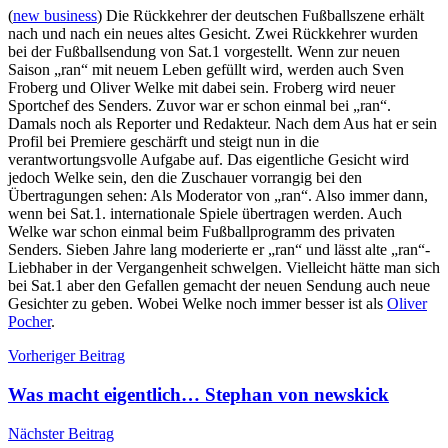
(
new business
) Die Rückkehrer der deutschen Fußballszene erhält
nach und nach ein neues altes Gesicht. Zwei Rückkehrer wurden
bei der Fußballsendung von Sat.1 vorgestellt. Wenn zur neuen
Saison „ran“ mit neuem Leben gefüllt wird, werden auch Sven
Froberg und Oliver Welke mit dabei sein. Froberg wird neuer
Sportchef des Senders. Zuvor war er schon einmal bei „ran“.
Damals noch als Reporter und Redakteur. Nach dem Aus hat er sein
Profil bei Premiere geschärft und steigt nun in die
verantwortungsvolle Aufgabe auf. Das eigentliche Gesicht wird
jedoch Welke sein, den die Zuschauer vorrangig bei den
Übertragungen sehen: Als Moderator von „ran“. Also immer dann,
wenn bei Sat.1. internationale Spiele übertragen werden. Auch
Welke war schon einmal beim Fußballprogramm des privaten
Senders. Sieben Jahre lang moderierte er „ran“ und lässt alte „ran“-
Liebhaber in der Vergangenheit schwelgen. Vielleicht hätte man sich
bei Sat.1 aber den Gefallen gemacht der neuen Sendung auch neue
Gesichter zu geben. Wobei Welke noch immer besser ist als
Oliver
Pocher
.
Beitragsnavigation
Vorheriger Beitrag
Was macht eigentlich… Stephan von newskick
Nächster Beitrag