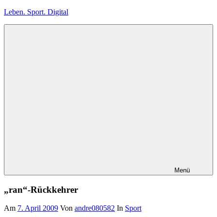
Zum
Leben. Sport. Digital
Inhalt
springen
Leben.
Sport.
Digital
Menü
„ran“-Rückkehrer
Am
7. April 2009
Von
andre080582
In
Sport