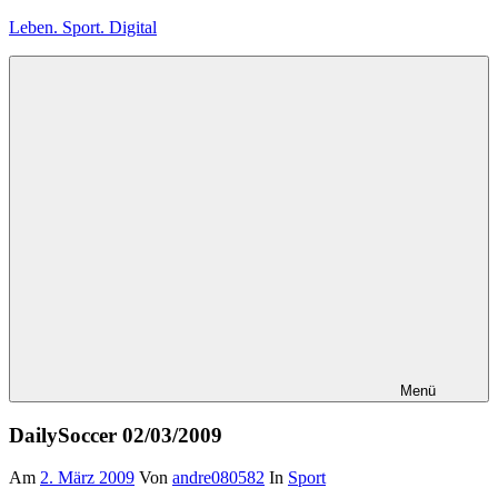
Zum
Leben. Sport. Digital
Inhalt
springen
Leben.
Sport.
Digital
Menü
DailySoccer 02/03/2009
Am
2. März 2009
Von
andre080582
In
Sport