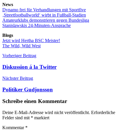
News
Dynamo frei für Verhandlungen mit Sportfive
‚Streetfootballworld‘ wirbt in Fußball-Stadien
Amateurklubs demonstrieren gegen Bundesliga
Stanislawskis 24-Minuten-Ansprache
Blogs
Jetzt wird Hertha BSC Meister!
The Wild, Wild West
Beitragsnavigation
Vorheriger Beitrag
Diskussion á la Twitter
Nächster Beitrag
Politiker Gudjonsson
Schreibe einen Kommentar
Deine E-Mail-Adresse wird nicht veröffentlicht.
Erforderliche
Felder sind mit
*
markiert
Kommentar
*