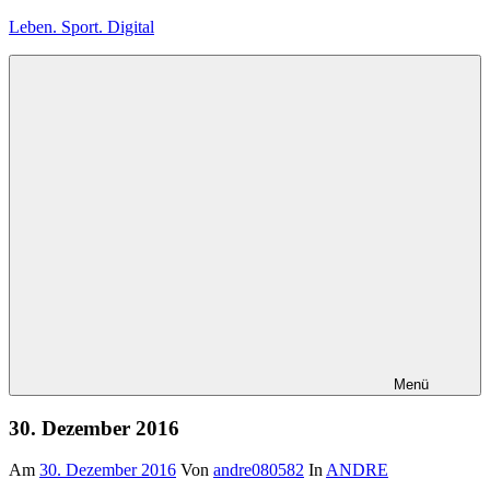
Zum
Leben. Sport. Digital
Inhalt
springen
Leben.
Sport.
Digital
Menü
30. Dezember 2016
Am
30. Dezember 2016
Von
andre080582
In
ANDRE