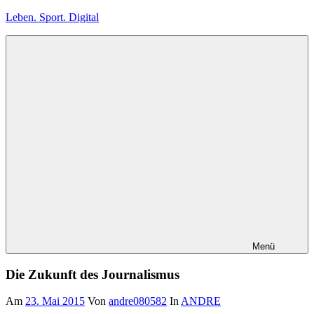
Zum
Leben. Sport. Digital
Inhalt
springen
Leben.
Sport.
Digital
Menü
Die Zukunft des Journalismus
Am
23. Mai 2015
Von
andre080582
In
ANDRE