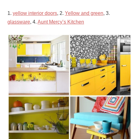
1.
yellow interior doors
, 2.
Yellow and green
, 3.
glassware
, 4.
Aunt Mercy’s Kitchen