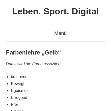
Zum
Leben. Sport. Digital
Inhalt
springen
Leben.
Sport.
Menü
Digital
Farbenlehre „Gelb“
Damit wird die Farbe assoziiert:
belebend
Bewegt
Egoismus
Erregend
Frei