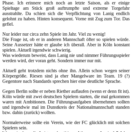
Phase. Ich erinnere mich noch an letzte Saison, als er einige
Spieltage am Stück groß auftrumpfte und extreme Torgefahr
ausstrahlte. Da schien sich die Verpflichtung von Lanig endlich
gelohnt zu haben. Hinten konsequent. Vorne mit Zug zum Tor. Das
gefiel.
Nur leider nur circa zehn Spiele im Jahr. Viel zu wenig!
Die Frage ist, ob er in anderen Mannschaft öfter so spielen würde.
Seine Aussetzer hätte er glaube ich überall. Aber in Köln konstant
spielen. Aktuell irgendwie schwierig.
Was wiederum beweist, dass Lanig nie und nimmer Führungsspieler
werden wird, der voran geht. Sondern immer nur mit.
Aktuell geht trotzdem nichts ohne ihn. Allein schon wegen seiner
Körpergröße. Riesen sind ja eher Mangelware im Team. 19 (?)
Gegentore nach Standards sprechen hier eine deutliche Sprache.
Gegen Berlin sollte er neben Riether auflaufen (wenn er denn fit ist).
Köln würde mit zwei deutschen Spielern starten, die mal gekommen
waren mit Ambitionen. Die Führungsaufgaben übernehmen sollten
und irgendwie mal im Dunstkreis der Nationalmannschaft standen
bzw. dahin (zurück) wollten.
Normalerweise sollte ein Verein, wie der FC glücklich mit solchen
Spielern sein.