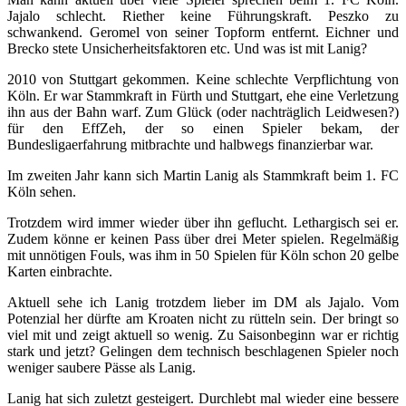
Jajalo schlecht. Riether keine Führungskraft. Peszko zu
schwankend. Geromel von seiner Topform entfernt. Eichner und
Brecko stete Unsicherheitsfaktoren etc. Und was ist mit Lanig?
2010 von Stuttgart gekommen. Keine schlechte Verpflichtung von
Köln. Er war Stammkraft in Fürth und Stuttgart, ehe eine Verletzung
ihn aus der Bahn warf. Zum Glück (oder nachträglich Leidwesen?)
für den EffZeh, der so einen Spieler bekam, der
Bundesligaerfahrung mitbrachte und halbwegs finanzierbar war.
Im zweiten Jahr kann sich Martin Lanig als Stammkraft beim 1. FC
Köln sehen.
Trotzdem wird immer wieder über ihn geflucht. Lethargisch sei er.
Zudem könne er keinen Pass über drei Meter spielen. Regelmäßig
mit unnötigen Fouls, was ihm in 50 Spielen für Köln schon 20 gelbe
Karten einbrachte.
Aktuell sehe ich Lanig trotzdem lieber im DM als Jajalo. Vom
Potenzial her dürfte am Kroaten nicht zu rütteln sein. Der bringt so
viel mit und zeigt aktuell so wenig. Zu Saisonbeginn war er richtig
stark und jetzt? Gelingen dem technisch beschlagenen Spieler noch
weniger saubere Pässe als Lanig.
Lanig hat sich zuletzt gesteigert. Durchlebt mal wieder eine bessere