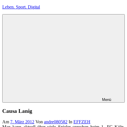
Zum
Leben. Sport. Digital
Inhalt
springen
Leben.
Sport.
Digital
Menü
Causa Lanig
Am
7. März 2012
Von
andre080582
In
EFFZEH
Man kann aktuell über viele Spieler sprechen beim 1. FC Köln.