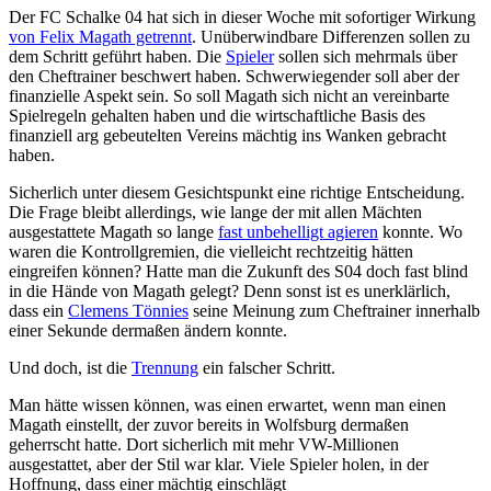
Der FC Schalke 04 hat sich in dieser Woche mit sofortiger Wirkung
von Felix Magath getrennt
. Unüberwindbare Differenzen sollen zu
dem Schritt geführt haben. Die
Spieler
sollen sich mehrmals über
den Cheftrainer beschwert haben. Schwerwiegender soll aber der
finanzielle Aspekt sein. So soll Magath sich nicht an vereinbarte
Spielregeln gehalten haben und die wirtschaftliche Basis des
finanziell arg gebeutelten Vereins mächtig ins Wanken gebracht
haben.
Sicherlich unter diesem Gesichtspunkt eine richtige Entscheidung.
Die Frage bleibt allerdings, wie lange der mit allen Mächten
ausgestattete Magath so lange
fast unbehelligt agieren
konnte. Wo
waren die Kontrollgremien, die vielleicht rechtzeitig hätten
eingreifen können? Hatte man die Zukunft des S04 doch fast blind
in die Hände von Magath gelegt? Denn sonst ist es unerklärlich,
dass ein
Clemens Tönnies
seine Meinung zum Cheftrainer innerhalb
einer Sekunde dermaßen ändern konnte.
Und doch, ist die
Trennung
ein falscher Schritt.
Man hätte wissen können, was einen erwartet, wenn man einen
Magath einstellt, der zuvor bereits in Wolfsburg dermaßen
geherrscht hatte. Dort sicherlich mit mehr VW-Millionen
ausgestattet, aber der Stil war klar. Viele Spieler holen, in der
Hoffnung, dass einer mächtig einschlägt