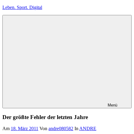
Zum
Leben. Sport. Digital
Inhalt
springen
Leben.
Sport.
Digital
Menü
Der größte Fehler der letzten Jahre
Am
18. März 2011
Von
andre080582
In
ANDRE