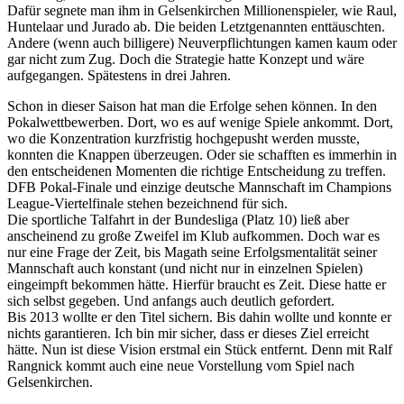
Dafür segnete man ihm in Gelsenkirchen Millionenspieler, wie Raul,
Huntelaar und Jurado ab. Die beiden Letztgenannten enttäuschten.
Andere (wenn auch billigere) Neuverpflichtungen kamen kaum oder
gar nicht zum Zug. Doch die Strategie hatte Konzept und wäre
aufgegangen. Spätestens in drei Jahren.
Schon in dieser Saison hat man die Erfolge sehen können. In den
Pokalwettbewerben. Dort, wo es auf wenige Spiele ankommt. Dort,
wo die Konzentration kurzfristig hochgepusht werden musste,
konnten die Knappen überzeugen. Oder sie schafften es immerhin in
den entscheidenen Momenten die richtige Entscheidung zu treffen.
DFB Pokal-Finale und einzige deutsche Mannschaft im Champions
League-Viertelfinale stehen bezeichnend für sich.
Die sportliche Talfahrt in der Bundesliga (Platz 10) ließ aber
anscheinend zu große Zweifel im Klub aufkommen. Doch war es
nur eine Frage der Zeit, bis Magath seine Erfolgsmentalität seiner
Mannschaft auch konstant (und nicht nur in einzelnen Spielen)
eingeimpft bekommen hätte. Hierfür braucht es Zeit. Diese hatte er
sich selbst gegeben. Und anfangs auch deutlich gefordert.
Bis 2013 wollte er den Titel sichern. Bis dahin wollte und konnte er
nichts garantieren. Ich bin mir sicher, dass er dieses Ziel erreicht
hätte. Nun ist diese Vision erstmal ein Stück entfernt. Denn mit Ralf
Rangnick kommt auch eine neue Vorstellung vom Spiel nach
Gelsenkirchen.