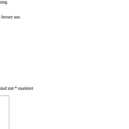
rung.
 besser aus.
sind mit
*
markiert