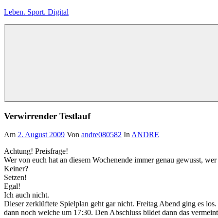
Zum
Leben. Sport. Digital
Inhalt
springen
Leben.
Sport.
Digital
Verwirrender Testlauf
Am
2. August 2009
Von
andre080582
In
ANDRE
Achtung! Preisfrage!
Wer von euch hat an diesem Wochenende immer genau gewusst, wer 
Keiner?
Setzen!
Egal!
Ich auch nicht.
Dieser zerklüftete Spielplan geht gar nicht. Freitag Abend ging es 
dann noch welche um 17:30. Den Abschluss bildet dann das vermeintli