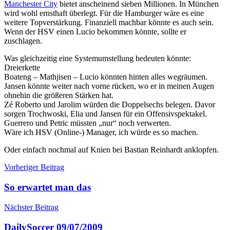
Manchester City
bietet anscheinend sieben Millionen. In München
wird wohl ernsthaft überlegt. Für die Hamburger wäre es eine
weitere Topverstärkung. Finanziell machbar könnte es auch sein.
Wenn der HSV einen Lucio bekommen könnte, sollte er
zuschlagen.
Was gleichzeitig eine Systemumstellung bedeuten könnte:
Dreierkette
Boateng – Mathjisen – Lucio könnten hinten alles wegräumen.
Jansen könnte weiter nach vorne rücken, wo er in meinen Augen
ohnehin die größeren Stärken hat.
Zé Roberto und Jarolim würden die Doppelsechs belegen. Davor
sorgen Trochwoski, Elia und Jansen für ein Offensivspektakel.
Guerrero und Petric müssten „nur“ noch verwerten.
Wäre ich HSV (Online-) Manager, ich würde es so machen.
Oder einfach nochmal auf Knien bei Bastian Reinhardt anklopfen.
Beitragsnavigation
Vorheriger Beitrag
So erwartet man das
Nächster Beitrag
DailySoccer 09/07/2009