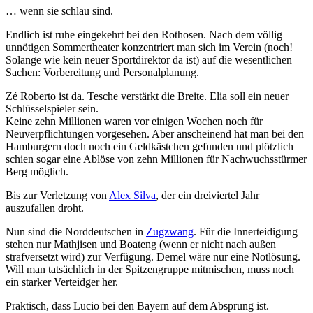
… wenn sie schlau sind.
Endlich ist ruhe eingekehrt bei den Rothosen. Nach dem völlig
unnötigen Sommertheater konzentriert man sich im Verein (noch!
Solange wie kein neuer Sportdirektor da ist) auf die wesentlichen
Sachen: Vorbereitung und Personalplanung.
Zé Roberto ist da. Tesche verstärkt die Breite. Elia soll ein neuer
Schlüsselspieler sein.
Keine zehn Millionen waren vor einigen Wochen noch für
Neuverpflichtungen vorgesehen. Aber anscheinend hat man bei den
Hamburgern doch noch ein Geldkästchen gefunden und plötzlich
schien sogar eine Ablöse von zehn Millionen für Nachwuchsstürmer
Berg möglich.
Bis zur Verletzung von
Alex Silva
, der ein dreiviertel Jahr
auszufallen droht.
Nun sind die Norddeutschen in
Zugzwang
. Für die Innerteidigung
stehen nur Mathjisen und Boateng (wenn er nicht nach außen
strafversetzt wird) zur Verfügung. Demel wäre nur eine Notlösung.
Will man tatsächlich in der Spitzengruppe mitmischen, muss noch
ein starker Verteidger her.
Praktisch, dass Lucio bei den Bayern auf dem Absprung ist.