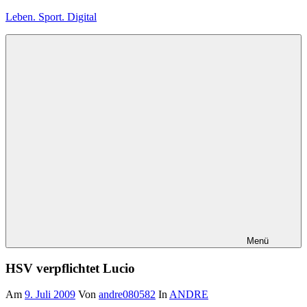
Zum
Leben. Sport. Digital
Inhalt
springen
Leben.
Sport.
Digital
Menü
HSV verpflichtet Lucio
Am
9. Juli 2009
Von
andre080582
In
ANDRE