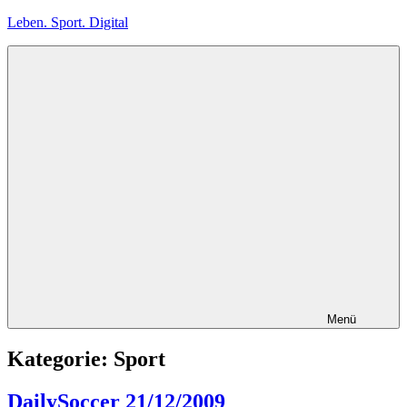
Zum
Leben. Sport. Digital
Inhalt
springen
Leben.
Sport.
Digital
Menü
Kategorie:
Sport
DailySoccer 21/12/2009