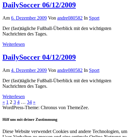
DailySoccer 06/12/2009
Am
6. Dezember 2009
Von
andre080582
In
Sport
Der (fast)tägliche Fußball-Überblick mit den wichtigsten
Nachrichten des Tages.
Weiterlesen
DailySoccer 04/12/2009
Am
4. Dezember 2009
Von
andre080582
In
Sport
Der (fast)tägliche Fußball-Überblick mit den wichtigsten
Nachrichten des Tages.
Weiterlesen
Seitennummerierung
Vorherige
Nächste
«
1
2
3
4
…
34
»
Beiträge
Beiträge
WordPress-Theme: Chronus von ThemeZee.
der
Beiträge
Hilf uns mit deiner Zustimmung
Diese Website verwendet Cookies und andere Technologien, um
User-Verhalten zu messen und eine optimale Online-Nutzung zu