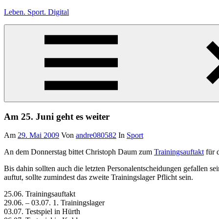
Zum
Leben. Sport. Digital
Inhalt
springen
Leben.
Sport.
Digital
Am 25. Juni geht es weiter
Am
29. Mai 2009
Von
andre080582
In
Sport
An dem Donnerstag bittet Christoph Daum zum
Trainingsauftakt
für 
Bis dahin sollten auch die letzten Personalentscheidungen gefallen s
auftut, sollte zumindest das zweite Trainingslager Pflicht sein.
25.06. Trainingsauftakt
29.06. – 03.07. 1. Trainingslager
03.07. Testspiel in Hürth