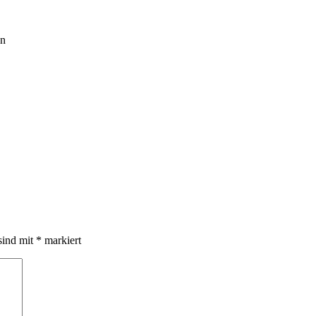
en
sind mit
*
markiert